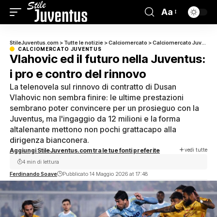
Aa
StileJuventus.com
>
Tutte le notizie
>
Calciomercato
>
Calciomercato Juventus
CALCIOMERCATO JUVENTUS
Vlahovic ed il futuro nella Juventus:
i pro e contro del rinnovo
La telenovela sul rinnovo di contratto di Dusan
Vlahovic non sembra finire: le ultime prestazioni
sembrano poter convincere per un prosieguo con la
Juventus, ma l'ingaggio da 12 milioni e la forma
altalenante mettono non pochi grattacapo alla
dirigenza bianconera.
vedi tutte
Aggiungi StileJuventus.com tra le tue fonti preferite
4 min di lettura
Ferdinando Soave
Pubblicato 14 Maggio 2026 at 17:48