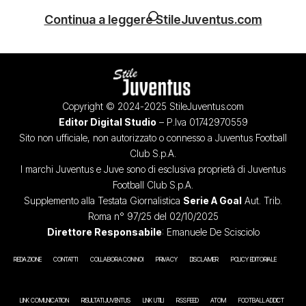
Continua a leggere StileJuventus.com
Copyright © 2024-2025 StileJuventus.com
Editor Digital Studio
– P.Iva 01742970559
Sito non ufficiale, non autorizzato o connesso a Juventus Football
Club S.p.A.
I marchi Juventus e Juve sono di esclusiva proprietà di Juventus
Football Club S.p.A.
Supplemento alla Testata Giornalistica
Serie A Goal
Aut. Trib.
Roma n° 97/25 del 02/10/2025
Direttore Responsabile
: Emanuele De Scisciolo
REDAZIONE
CONTATTI
COLLABORA CON NOI
PRIVACY
DISCLAIMER
POLICY EDITORIALE
LINK COMUNICATION
RISULTATI JUVENTUS
LINK UTILI
RSS FEED
ATOM
FOOTBALL ADDICT