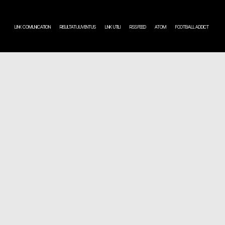
LINK COMUNICATION
RISULTATI JUVENTUS
LINK UTILI
RSS FEED
ATOM
FOOTBALL ADDICT