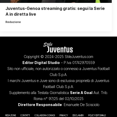
Juventus-Genoa streaming gratis: segui la Serie
A in diretta live
Redazione
Copyright © 2024-2025 StileJuventus.com
Editor Digital Studio
– P.Iva 01742970559
Sito non ufficiale, non autorizzato o connesso a Juventus Football
Club S.p.A.
I marchi Juventus e Juve sono di esclusiva proprietà di Juventus
Football Club S.p.A.
Supplemento alla Testata Giornalistica
Serie A Goal
Aut. Trib.
Roma n° 97/25 del 02/10/2025
Direttore Responsabile
: Emanuele De Scisciolo
REDAZIONE
CONTATTI
COLLABORA CON NOI
PRIVACY
DISCLAIMER
POLICY EDITORIALE