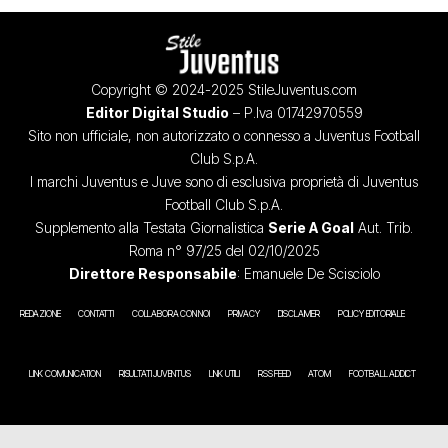
Copyright © 2024-2025 StileJuventus.com
Editor Digital Studio
– P.Iva 01742970559
Sito non ufficiale, non autorizzato o connesso a Juventus Football
Club S.p.A.
I marchi Juventus e Juve sono di esclusiva proprietà di Juventus
Football Club S.p.A.
Supplemento alla Testata Giornalistica
Serie A Goal
Aut. Trib.
Roma n° 97/25 del 02/10/2025
Direttore Responsabile
: Emanuele De Scisciolo
REDAZIONE
CONTATTI
COLLABORA CON NOI
PRIVACY
DISCLAIMER
POLICY EDITORIALE
LINK COMUNICATION
RISULTATI JUVENTUS
LINK UTILI
RSS FEED
ATOM
FOOTBALL ADDICT