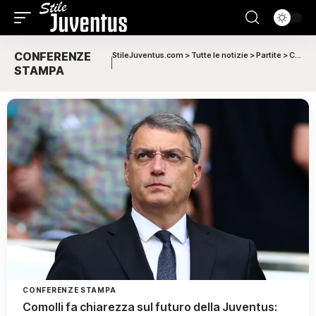
CONFERENZE
StileJuventus.com
>
Tutte le notizie
>
Partite
>
Conferenze stampa
|
STAMPA
CONFERENZE STAMPA
Comolli fa chiarezza sul futuro della Juventus: