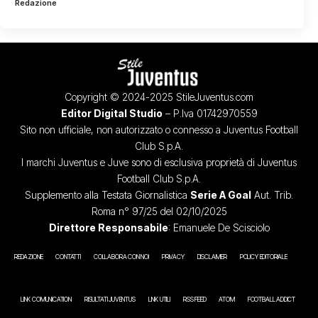
Redazione
Copyright © 2024-2025 StileJuventus.com
Editor Digital Studio
– P.Iva 01742970559
Sito non ufficiale, non autorizzato o connesso a Juventus Football
Club S.p.A.
I marchi Juventus e Juve sono di esclusiva proprietà di Juventus
Football Club S.p.A.
Supplemento alla Testata Giornalistica
Serie A Goal
Aut. Trib.
Roma n° 97/25 del 02/10/2025
Direttore Responsabile
: Emanuele De Scisciolo
REDAZIONE
CONTATTI
COLLABORA CON NOI
PRIVACY
DISCLAIMER
POLICY EDITORIALE
LINK COMUNICATION
RISULTATI JUVENTUS
LINK UTILI
RSS FEED
ATOM
FOOTBALL ADDICT