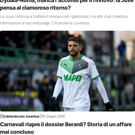
Dybala-Roma, manca l’accordo per il rinnovo: la Juve
pensa al clamoroso ritorno?
La Joya continua a trattare il rinnovo con i giallorossi, ma altri club chiedono
informazioni al suo entourage. C'è anche la Juventus.
Calciomercato Juventus
15 Giugno 2026
Carnevali riapre il dossier Berardi? Storia di un affare
mai concluso