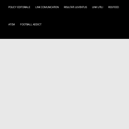
POLICY EDITORIALE
LINK COMUNICATION
RISULTATI JUVENTUS
LINK UTILI
RSS FEED
ATOM
FOOTBALL ADDICT