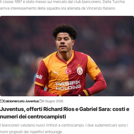
Il classe 1997 è stato messo sul mercato dal club bianconero. Dalla Turchia
arriva interessamento della squadra ora allenata da Vincenzo Italiano
Calciomercato Juventus
8 Giugno 2026
Juventus, offerti Richard Rios e Gabriel Sara: costi e
numeri dei centrocampisti
I bianconeri valutano nuovi rinforzi a centrocampo. I due sudamericani sono i
nomi proposti dai rispettivi entourage.