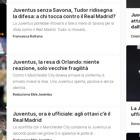
Juventus senza Savona, Tudor ridisegna
Juv
la difesa: a chi tocca contro il Real Madrid?
att
La Juventus potrebbe ritrovarsi a fare a meno di Savona per la
dal
sfida contro il Real Madrid: Tudor si ritroverà…
Crist
Francesca Rofrano
Juventus, la resa di Orlando: niente
reazione, solo vecchie fragilità
Contro il Manchester City doveva arrivare la conferma, è
arrivata invece la resa. Una Juventus spenta, passiva e senza
identità…
Redazione Stile Juventus
La J
Juventus, ora è ufficiale: agli ottavi c’è il
uffi
Real Madrid
Simon
La sconfitta con il Manchester City condanna la Juventus al
secondo posto nel girone G e spalanca le porte di…