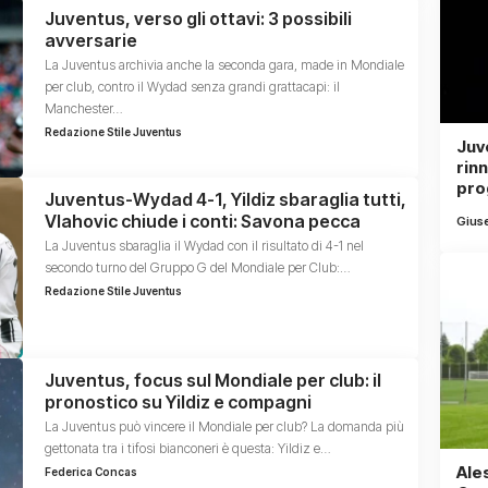
Juventus, verso gli ottavi: 3 possibili
avversarie
La Juventus archivia anche la seconda gara, made in Mondiale
per club, contro il Wydad senza grandi grattacapi: il
Manchester…
Redazione Stile Juventus
Juv
rinn
pro
Juventus-Wydad 4-1, Yildiz sbaraglia tutti,
Vlahovic chiude i conti: Savona pecca
Gius
La Juventus sbaraglia il Wydad con il risultato di 4-1 nel
secondo turno del Gruppo G del Mondiale per Club:…
Redazione Stile Juventus
Juventus, focus sul Mondiale per club: il
pronostico su Yildiz e compagni
La Juventus può vincere il Mondiale per club? La domanda più
gettonata tra i tifosi bianconeri è questa: Yildiz e…
Ales
Federica Concas