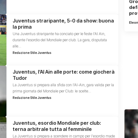
Gro
def
pro
Juventus straripante, 5-0 da show: buona
Eleo
la prima
Una Juventus straripante ha conciato per le feste l'Al Ain,
durante l'esordio del Mondiale per club. La gara, disputata
alle…
Redazione Stile Juventus
Juventus, l’Al Ain alle porte: come giocherà
Tudor
La Juventus si prepara alla sfida con l'Al-Ain, gara valida per la
prima giornata del Mondiale per Club: le scelte…
Redazione Stile Juventus
Juventus, esordio Mondiale per club:
terna arbitrale tutta al femminile
La Juventus si prepara a scendere in campo per l'esordio made