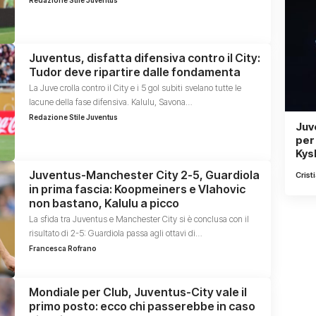
Redazione Stile Juventus
Juventus, disfatta difensiva contro il City:
Tudor deve ripartire dalle fondamenta
La Juve crolla contro il City e i 5 gol subiti svelano tutte le
lacune della fase difensiva. Kalulu, Savona…
Redazione Stile Juventus
Juv
per 
Kys
Juventus-Manchester City 2-5, Guardiola
Crist
in prima fascia: Koopmeiners e Vlahovic
non bastano, Kalulu a picco
La sfida tra Juventus e Manchester City si è conclusa con il
risultato di 2-5: Guardiola passa agli ottavi di…
Francesca Rofrano
Mondiale per Club, Juventus-City vale il
primo posto: ecco chi passerebbe in caso