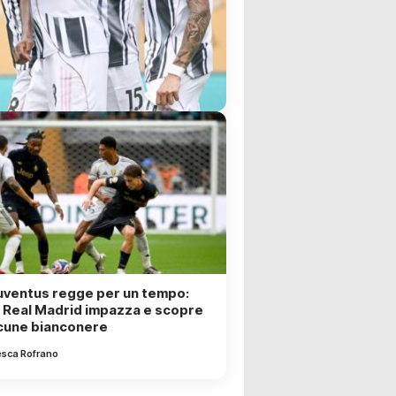
uventus regge per un tempo:
il Real Madrid impazza e scopre
acune bianconere
esca Rofrano