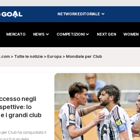
NETWORK EDITORIALE
I
MERCATO
NEWS
COMPETIZIONI
NEXT GEN
WOMEN
s.com
>
Tutte le notizie
>
Europa
>
Mondiale per Club
ccesso negli
spettive: lo
e i grandi club
 per Club ha conquistato il
o sul futuro della