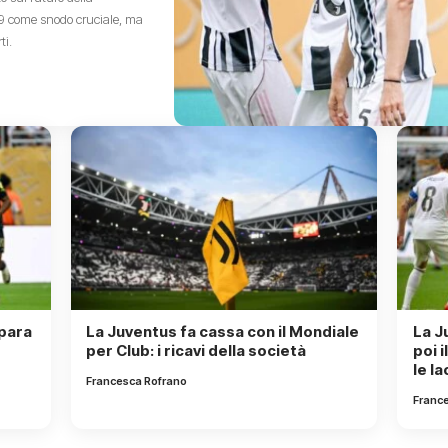
9 come snodo cruciale, ma
ti.
epara
La Juventus fa cassa con il Mondiale
La J
per Club: i ricavi della società
poi 
le l
Francesca Rofrano
Franc