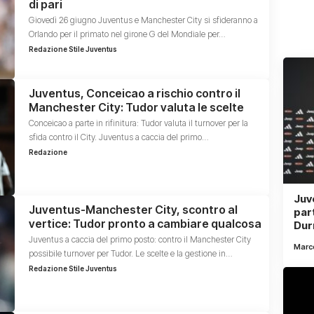
di pari
Giovedì 26 giugno Juventus e Manchester City si sfideranno a
Orlando per il primato nel girone G del Mondiale per…
Redazione Stile Juventus
Juventus, Conceicao a rischio contro il
Manchester City: Tudor valuta le scelte
Conceicao a parte in rifinitura: Tudor valuta il turnover per la
sfida contro il City. Juventus a caccia del primo…
Redazione
Juve
Juventus-Manchester City, scontro al
par
vertice: Tudor pronto a cambiare qualcosa
Dur
Juventus a caccia del primo posto: contro il Manchester City
Marco
possibile turnover per Tudor. Le scelte e la gestione in…
Redazione Stile Juventus