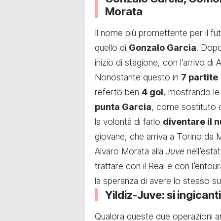
Morata
Il nome più promettente per il fut
quello di
Gonzalo Garcia
. Dopo
inizio di stagione, con l’arrivo d
Nonostante questo in
7 partite
referto ben
4 gol
, mostrando le
punta Garcia
, come sostituto d
la volontà di farlo
diventare il
giovane, che arriva a Torino da 
Alvaro Morata alla
Juve
nell’esta
trattare con il Real e con l’ento
la speranza di avere lo stesso 
Yildiz-Juve: si ingican
Qualora queste due operazioni an