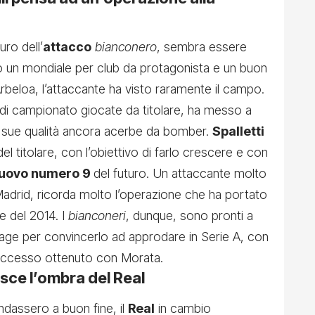
uro dell’
attacco
bianconero
, sembra essere
 un mondiale per club da protagonista e un buon
i Arbeloa, l’attaccante ha visto raramente il campo.
di campionato giocate da titolare, ha messo a
 sue qualità ancora acerbe da bomber.
Spalletti
el titolare, con l’obiettivo di farlo crescere e con
 nuovo numero 9
del futuro. Un attaccante molto
Madrid, ricorda molto l’operazione che ha portato
te del 2014. I
bianconeri
, dunque, sono pronti a
urage per convincerlo ad approdare in Serie A, con
successo ottenuto con Morata.
tisce l’ombra del Real
dassero a buon fine, il
Real
in cambio