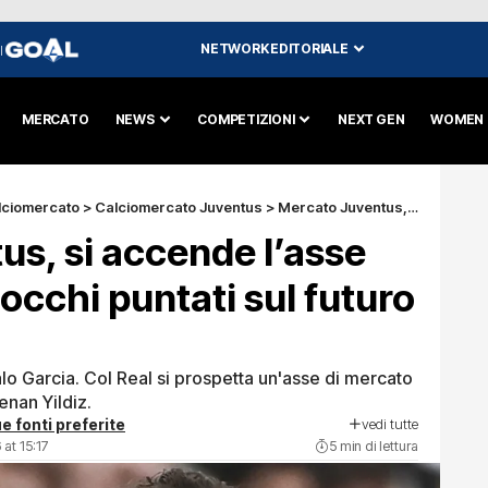
NETWORK EDITORIALE
I
MERCATO
NEWS
COMPETIZIONI
NEXT GEN
WOMEN
lciomercato
>
Calciomercato Juventus
>
Mercato Juventus, si accende l’asse Torino-Madrid: occhi puntati sul futuro di Yildiz
s, si accende l’asse
occhi puntati sul futuro
o Garcia. Col Real si prospetta un'asse di mercato
enan Yildiz.
vedi tutte
e fonti preferite
at 15:17
5 min di lettura