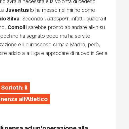
drid avrà la necessità e la volontà di cederlo
 La
Juventus
lo ha messo nel mirino come
do Silva
. Secondo
Tuttosport
, infatti, qualora il
ino,
Comolli
sarebbe pronto ad andare all-in su
marocchino ha segnato poco ma ha servito
zzazione e il burrascoso clima a Madrid, però,
dire addio alla Liga e approdare di nuovo in Serie
 Sorloth: il
enza all’Atletico
i pensa ad un’operazione alla