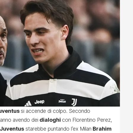
uventus
si accende di colpo. Secondo
anno avendo dei
dialoghi
con Florentino Perez,
Juventus
starebbe puntando l’ex Milan
Brahim