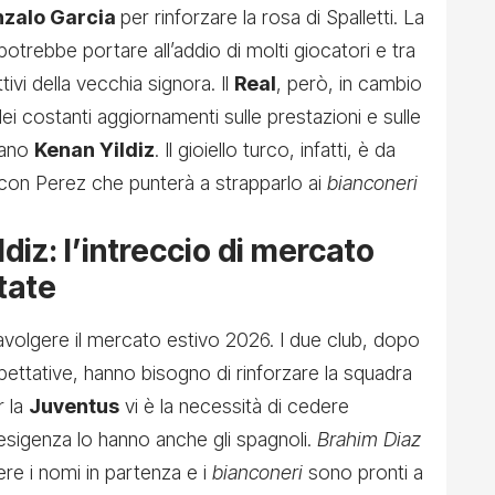
zalo Garcia
per rinforzare la rosa di Spalletti. La
 potrebbe portare all’addio di molti giocatori e tra
ivi della vecchia signora. Il
Real
, però, in cambio
i costanti aggiornamenti sulle prestazioni e sulle
dano
Kenan Yildiz
. Il gioiello turco, infatti, è da
 con Perez che punterà a strapparlo ai
bianconeri
ldiz: l’intreccio di mercato
tate
volgere il mercato estivo 2026. I due club, dopo
spettative, hanno bisogno di rinforzare la squadra
r la
Juventus
vi è la necessità di cedere
igenza lo hanno anche gli spagnoli.
Brahim Diaz
e i nomi in partenza e i
bianconeri
sono pronti a