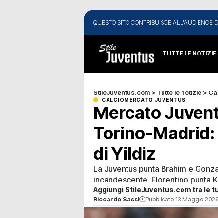
QUESTO SITO CONTRIBUISCE ALL'AUDIENCE D
TUTTE LE NOTIZIE
StileJuventus.com
>
Tutte le notizie
>
Ca
CALCIOMERCATO JUVENTUS
Mercato Juventu
Torino-Madrid: 
di Yildiz
La Juventus punta Brahim e Gonzal
incandescente. Florentino punta K
Aggiungi StileJuventus.com tra le tu
Riccardo Sassi
Pubblicato 13 Maggio 2026 