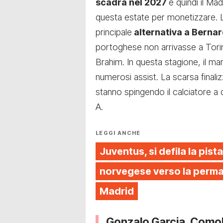
scadrà nel 2027
e quindi il Ma
questa estate per monetizzare.
principale
alternativa a Bernar
portoghese non arrivasse a Tor
Brahim. In questa stagione, il 
numerosi assist. La scarsa finali
stanno spingendo il calciatore a 
A.
LEGGI ANCHE
Juventus, si defila la pista
norvegese verso la perman
Madrid
Gonzalo Garcia, Comoll