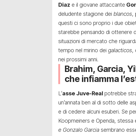
Diaz
e il giovane attaccante
Gon
deludente stagione dei
blancos
,
questi ci sono proprio i due obiett
starebbe pensando di ottenere de
situazioni di mercato che riguar
tempo nel mirino dei
galacticos
,
nei prossimi anni.
Brahim, Garcia, Yi
che infiamma l’es
L’
asse Juve-Real
potrebbe stra
un’annata ben al di sotto delle a
e di cedere alcuni esuberi. Se pe
Koopmeiners e Openda, stessa es
e Gonzalo Garcia
sembrano esser