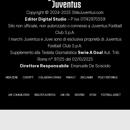
Copyright © 2024-2025 StileJuventus.com
Editor Digital Studio
– P.Iva 01742970559
Sito non ufficiale, non autorizzato o connesso a Juventus Football
Club S.p.A.
I marchi Juventus e Juve sono di esclusiva proprietà di Juventus
Football Club S.p.A.
Supplemento alla Testata Giornalistica
Serie A Goal
Aut. Trib.
Roma n° 97/25 del 02/10/2025
Direttore Responsabile
: Emanuele De Scisciolo
REDAZIONE
CONTATTI
COLLABORA CON NOI
PRIVACY
DISCLAIMER
POLICY EDITORIALE
LINK COMUNICATION
RISULTATI JUVENTUS
LINK UTILI
RSS FEED
ATOM
FOOTBALL ADDICT