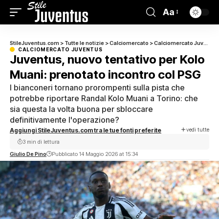
Aa
StileJuventus.com
>
Tutte le notizie
>
Calciomercato
>
Calciomercato Juventus
CALCIOMERCATO JUVENTUS
Juventus, nuovo tentativo per Kolo
Muani: prenotato incontro col PSG
I bianconeri tornano prorompenti sulla pista che
potrebbe riportare Randal Kolo Muani a Torino: che
sia questa la volta buona per sbloccare
definitivamente l'operazione?
vedi tutte
Aggiungi StileJuventus.com tra le tue fonti preferite
3 min di lettura
Giulio De Pino
Pubblicato 14 Maggio 2026 at 15:34