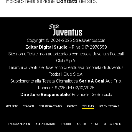
indicato nella sezione
Contatti
del sito.
Copyright © 2024-2025 StileJuventus.com
Editor Digital Studio
– P.Iva 01742970559
Sito non ufficiale, non autorizzato o connesso a Juventus Football
Club S.p.A.
I marchi Juventus e Juve sono di esclusiva proprietà di Juventus
Football Club S.p.A.
Supplemento alla Testata Giornalistica
Serie A Goal
Aut. Trib.
Roma n° 97/25 del 02/10/2025
Direttore Responsabile
: Emanuele De Scisciolo
REDAZIONE
CONTATTI
COLLABORA CON NOI
PRIVACY
DISCLAIMER
POLICY EDITORIALE
LINK COMUNICATION
RISULTATI JUVENTUS
LINK UTILI
RSS FEED
ATOM
FOOTBALL ADDICT