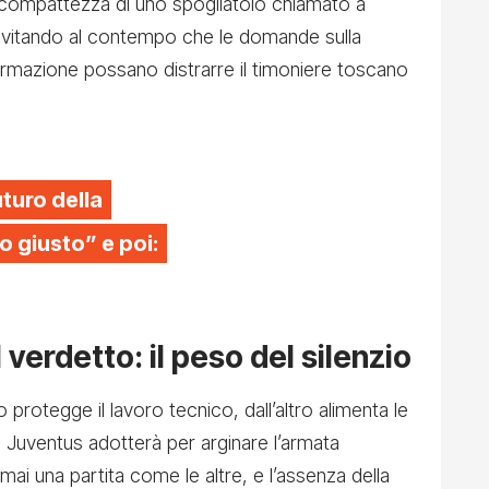
a compattezza di uno spogliatoio chiamato a
 evitando al contempo che le domande sulla
 formazione possano distrarre il timoniere toscano
uturo della
o giusto” e poi:
 verdetto: il peso del silenzio
ato protegge il lavoro tecnico, dall’altro alimenta le
la Juventus adotterà per arginare l’armata
mai una partita come le altre, e l’assenza della