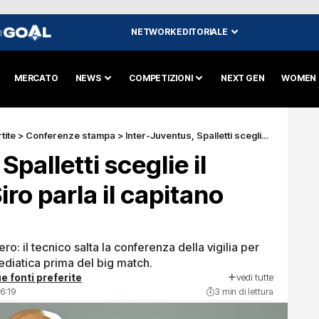
NETWORK EDITORIALE
I
MERCATO
NEWS
COMPETIZIONI
NEXT GEN
WOMEN
tite
>
Conferenze stampa
>
Inter-Juventus, Spalletti sceglie il silenzio: a San Siro parla il capitano Locatelli
Spalletti sceglie il
iro parla il capitano
ro: il tecnico salta la conferenza della vigilia per
ediatica prima del big match.
vedi tutte
e fonti preferite
6:19
3 min di lettura