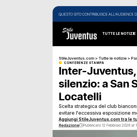
QUESTO SITO CONTRIBUISCE ALL'AUDIENCE D
TUTTE LE NOTIZIE
StileJuventus.com
>
Tutte le notizie
>
Par
CONFERENZE STAMPA
Inter-Juventus, 
silenzio: a San S
Locatelli
Scelta strategica del club biancone
evitare l'eccessiva esposizione m
Aggiungi StileJuventus.com tra le tu
Redazione
Pubblicato 12 Febbraio 2026 at 1