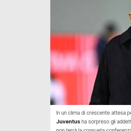
In un clima di crescente attesa pe
Juventus
ha sorpreso gli addett
non terrà la consueta conferenza s