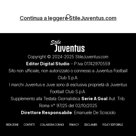
Continua a leggere StileJuventus.com
Copyright © 2024-2025 StileJuventus.com
Editor Digital Studio
– P.Iva 01742970559
Sito non ufficiale, non autorizzato o connesso a Juventus Football
Club S.p.A.
I marchi Juventus e Juve sono di esclusiva proprietà di Juventus
Football Club S.p.A.
Supplemento alla Testata Giornalistica
Serie A Goal
Aut. Trib.
Roma n° 97/25 del 02/10/2025
Direttore Responsabile
: Emanuele De Scisciolo
REDAZIONE
CONTATTI
COLLABORA CON NOI
PRIVACY
DISCLAIMER
POLICY EDITORIALE