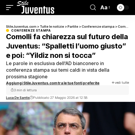
Aa
StileJuventus.com
>
Tutte le notizie
>
Partite
>
Conferenze stampa
>
Comolli fa chiarezza sul futuro della Juventus: “Spalletti l’uomo giusto” e poi: “Yildiz non si tocca”
CONFERENZE STAMPA
Comolli fa chiarezza sul futuro della
Juventus: “Spalletti l’uomo giusto”
e poi: “Yildiz non si tocca”
Le parole in esclusiva dell'AD bianconero in
conferenza stampa sui temi caldi in vista della
prossima stagione
vedi tutte
Aggiungi StileJuventus.com tra le tue fonti preferite
3 min di lettura
Luca De Santis
Pubblicato 27 Maggio 2026 at 12:58