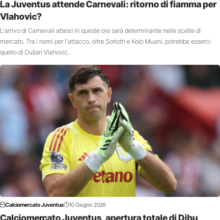
La Juventus attende Carnevali: ritorno di fiamma per
Vlahovic?
L'arrivo di Carnevali atteso in queste ore sarà determinante nelle scelte di
mercato. Tra i nomi per l'attacco, oltre Sorloth e Kolo Muani, potrebbe esserci
quello di Dušan Vlahović.
Calciomercato Juventus
10 Giugno 2026
Calciomercato Juventus, apertura totale di Dibu