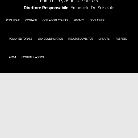
Roma n° 97/25 del 02/10/2025
Direttore Responsabile
: Emanuele De Scisciolo
REDAZIONE
CONTATTI
COLLABORA CON NOI
PRIVACY
DISCLAIMER
POLICY EDITORIALE
LINK COMUNICATION
RISULTATI JUVENTUS
LINK UTILI
RSS FEED
ATOM
FOOTBALL ADDICT