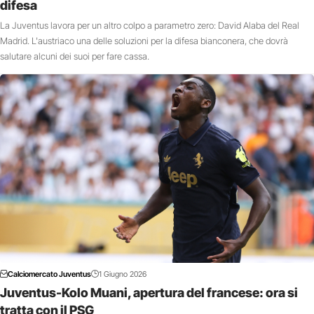
difesa
La Juventus lavora per un altro colpo a parametro zero: David Alaba del Real
Madrid. L'austriaco una delle soluzioni per la difesa bianconera, che dovrà
salutare alcuni dei suoi per fare cassa.
Calciomercato Juventus
1 Giugno 2026
Juventus-Kolo Muani, apertura del francese: ora si
tratta con il PSG