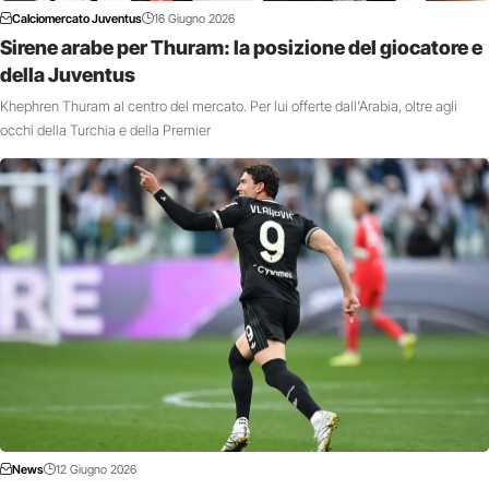
Calciomercato Juventus
16 Giugno 2026
Sirene arabe per Thuram: la posizione del giocatore e
della Juventus
Khephren Thuram al centro del mercato. Per lui offerte dall'Arabia, oltre agli
occhi della Turchia e della Premier
News
12 Giugno 2026