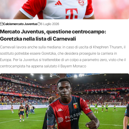
Calciomercato Juventus
6 Luglio 2026
Mercato Juventus, questione centrocampo:
Goretzka nella lista di Carnevali
Carnevali lavora anche sulla mediana: in caso di uscita di Khephren Thuram, il
sostituto potrebbe essere Goretzka, che desidera proseguire la carriera in
Europa. Per la Juventus si tratterebbe di un colpo a parametro zero, visto che il
centrocampista ha appena salutato il Bayern Monaco