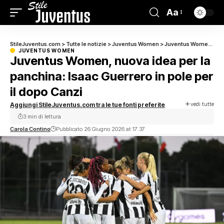
Aa
StileJuventus.com
>
Tutte le notizie
>
Juventus Women
>
Juventus Women, nuova idea per la panchina: Isaac Guerrero in pole per il dopo Canzi
JUVENTUS WOMEN
Juventus Women, nuova idea per la
panchina: Isaac Guerrero in pole per
il dopo Canzi
vedi tutte
Aggiungi StileJuventus.com tra le tue fonti preferite
3 min di lettura
Carola Contino
Pubblicato 26 Giugno 2026 at 17:37