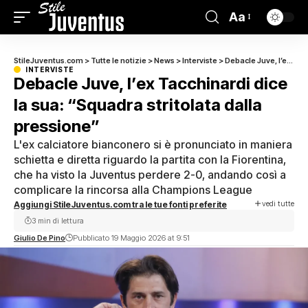
Aa
StileJuventus.com
>
Tutte le notizie
>
News
>
Interviste
>
Debacle Juve, l’ex Tacchinardi dice la sua: “Squadra stritolata dalla pressione”
INTERVISTE
Debacle Juve, l’ex Tacchinardi dice
la sua: “Squadra stritolata dalla
pressione”
L'ex calciatore bianconero si è pronunciato in maniera
schietta e diretta riguardo la partita con la Fiorentina,
che ha visto la Juventus perdere 2-0, andando così a
complicare la rincorsa alla Champions League
vedi tutte
Aggiungi StileJuventus.com tra le tue fonti preferite
3 min di lettura
Giulio De Pino
Pubblicato 19 Maggio 2026 at 9:51