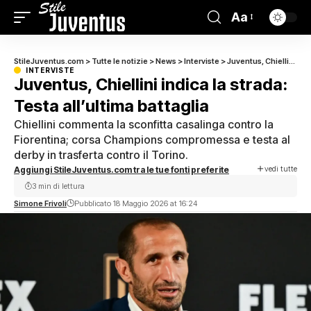
Aa
StileJuventus.com
>
Tutte le notizie
>
News
>
Interviste
>
Juventus, Chiellini indica la strada: Testa all’ultima battaglia
INTERVISTE
Juventus, Chiellini indica la strada:
Testa all’ultima battaglia
Chiellini commenta la sconfitta casalinga contro la
Fiorentina; corsa Champions compromessa e testa al
derby in trasferta contro il Torino.
vedi tutte
Aggiungi StileJuventus.com tra le tue fonti preferite
3 min di lettura
Simone Frivoli
Pubblicato 18 Maggio 2026 at 16:24