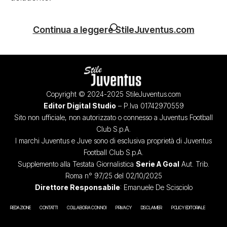
Continua a leggere StileJuventus.com
Copyright © 2024-2025 StileJuventus.com
Editor Digital Studio
– P.Iva 01742970559
Sito non ufficiale, non autorizzato o connesso a Juventus Football
Club S.p.A.
I marchi Juventus e Juve sono di esclusiva proprietà di Juventus
Football Club S.p.A.
Supplemento alla Testata Giornalistica
Serie A Goal
Aut. Trib.
Roma n° 97/25 del 02/10/2025
Direttore Responsabile
: Emanuele De Scisciolo
REDAZIONE
CONTATTI
COLLABORA CON NOI
PRIVACY
DISCLAIMER
POLICY EDITORIALE