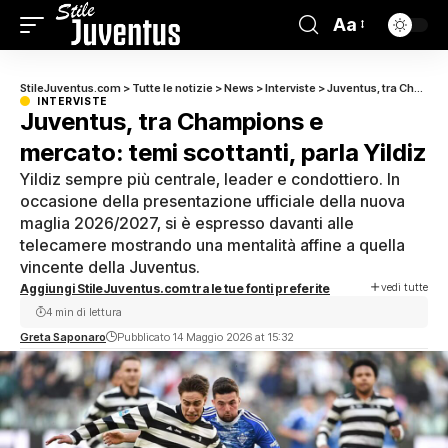
Aa
StileJuventus.com
>
Tutte le notizie
>
News
>
Interviste
>
Juventus, tra Champions e mercato: temi scottanti, parla Yildiz
INTERVISTE
Juventus, tra Champions e
mercato: temi scottanti, parla Yildiz
Yildiz sempre più centrale, leader e condottiero. In
occasione della presentazione ufficiale della nuova
maglia 2026/2027, si è espresso davanti alle
telecamere mostrando una mentalità affine a quella
vincente della Juventus.
vedi tutte
Aggiungi StileJuventus.com tra le tue fonti preferite
4 min di lettura
Greta Saponaro
Pubblicato 14 Maggio 2026 at 15:32