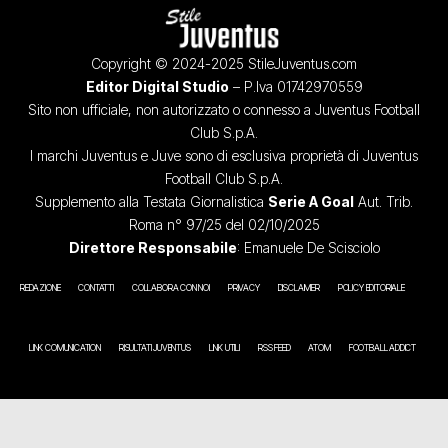
Copyright © 2024-2025 StileJuventus.com
Editor Digital Studio
– P.Iva 01742970559
Sito non ufficiale, non autorizzato o connesso a Juventus Football
Club S.p.A.
I marchi Juventus e Juve sono di esclusiva proprietà di Juventus
Football Club S.p.A.
Supplemento alla Testata Giornalistica
Serie A Goal
Aut. Trib.
Roma n° 97/25 del 02/10/2025
Direttore Responsabile
: Emanuele De Scisciolo
REDAZIONE
CONTATTI
COLLABORA CON NOI
PRIVACY
DISCLAIMER
POLICY EDITORIALE
LINK COMUNICATION
RISULTATI JUVENTUS
LINK UTILI
RSS FEED
ATOM
FOOTBALL ADDICT