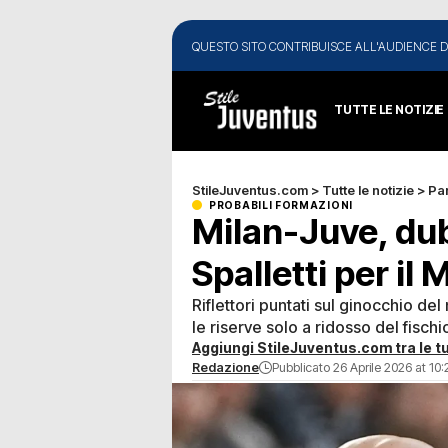
QUESTO SITO CONTRIBUISCE ALL'AUDIENCE D
TUTTE LE NOTIZIE
StileJuventus.com
>
Tutte le notizie
>
Par
PROBABILI FORMAZIONI
Milan-Juve, dubb
Spalletti per il
Riflettori puntati sul ginocchio de
le riserve solo a ridosso del fischio
Aggiungi StileJuventus.com tra le tu
Redazione
Pubblicato 26 Aprile 2026 at 10: