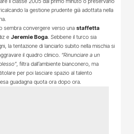
chiare il classe 2005 dal primo minuto o preservarlo
ricalcando la gestione prudente già adottata nella
na.
ico sembra convergere verso una
staffetta
dız e
Jeremie Boga
. Sebbene il turco sia
i, la tentazione di lanciarlo subito nella mischia si
ggravare il quadro clinico.
“Rinunciare a un
plesso”
, filtra dall’ambiente bianconero, ma
itolare per poi lasciare spazio al talento
ipresa guadagna quota ora dopo ora.