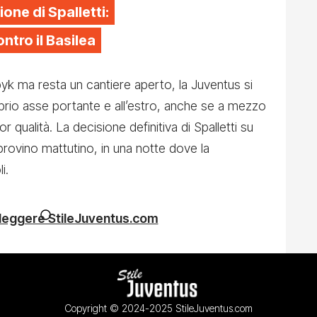
one di Spalletti:
ntro il Basilea
k ma resta un cantiere aperto, la Juventus si
roprio asse portante e all’estro, anche se a mezzo
r qualità. La decisione definitiva di Spalletti su
 provino mattutino, in una notte dove la
i.
 leggere StileJuventus.com
Copyright © 2024-2025 StileJuventus.com