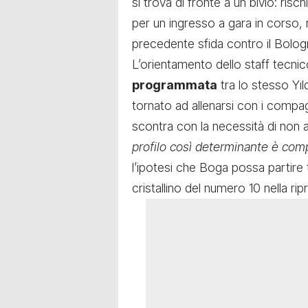
si trova di fronte a un bivio: ris
per un ingresso a gara in corso, 
precedente sfida contro il Bolog
L’orientamento dello staff tecn
programmata
tra lo stesso Yıl
tornato ad allenarsi con i compagn
scontra con la necessità di non a
profilo così determinante è com
l’ipotesi che Boga possa partire t
cristallino del numero 10 nella r