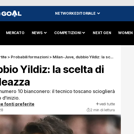
NETWORK EDITORIALE
I
MERCATO
NEWS
COMPETIZIONI
NEXT GEN
WOMEN
tite
>
Probabili formazioni
>
Milan-Juve, dubbio Yildiz: la scelta di Spalletti per il Meazza
io Yildiz: la scelta di
 Meazza
l numero 10 bianconero: il tecnico toscano scioglierà
 d'inizio.
vedi tutte
e fonti preferite
28
2 min di lettura