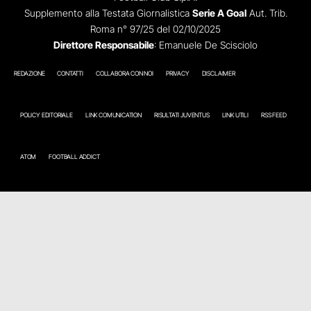
Supplemento alla Testata Giornalistica
Serie A Goal
Aut. Trib.
Roma n° 97/25 del 02/10/2025
Direttore Responsabile
: Emanuele De Scisciolo
REDAZIONE
CONTATTI
COLLABORA CON NOI
PRIVACY
DISCLAIMER
POLICY EDITORIALE
LINK COMUNICATION
RISULTATI JUVENTUS
LINK UTILI
RSS FEED
ATOM
FOOTBALL ADDICT