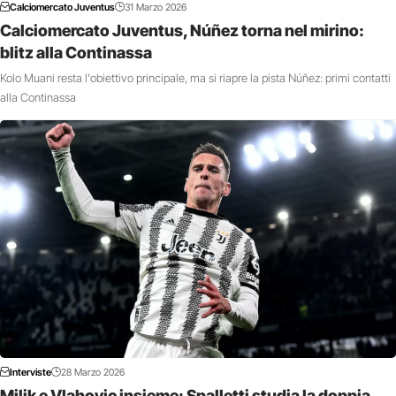
Calciomercato Juventus
31 Marzo 2026
Calciomercato Juventus, Núñez torna nel mirino:
blitz alla Continassa
Kolo Muani resta l'obiettivo principale, ma si riapre la pista Núñez: primi contatti
alla Continassa
Interviste
28 Marzo 2026
Milik e Vlahovic insieme: Spalletti studia la doppia