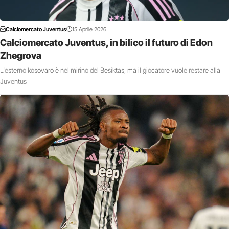
Calciomercato Juventus
15 Aprile 2026
Calciomercato Juventus, in bilico il futuro di Edon
Zhegrova
L'esterno kosovaro è nel mirino del Besiktas, ma il giocatore vuole restare alla
Juventus