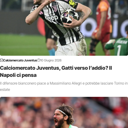
Calciomercato Juventus
10 Giugno 2026
Calciomercato Juventus, Gatti verso l’addio? Il
Napoli ci pensa
Il difensore bianconero piace a Massimiliano Allegri e potrebbe lasciare Torino in
estate