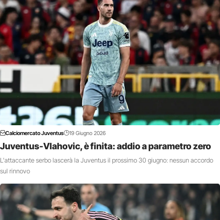
Calciomercato Juventus
19 Giugno 2026
Juventus-Vlahovic, è finita: addio a parametro zero
L'attaccante serbo lascerà la Juventus il prossimo 30 giugno: nessun accordo
sul rinnovo