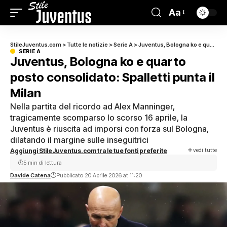
Aa
StileJuventus.com
>
Tutte le notizie
>
Serie A
>
Juventus, Bologna ko e quarto posto consolidato: Spalletti punta il Milan
SERIE A
Juventus, Bologna ko e quarto
posto consolidato: Spalletti punta il
Milan
Nella partita del ricordo ad Alex Manninger,
tragicamente scomparso lo scorso 16 aprile, la
Juventus è riuscita ad imporsi con forza sul Bologna,
dilatando il margine sulle inseguitrici
vedi tutte
Aggiungi StileJuventus.com tra le tue fonti preferite
5 min di lettura
Davide Catena
Pubblicato 20 Aprile 2026 at 11:20