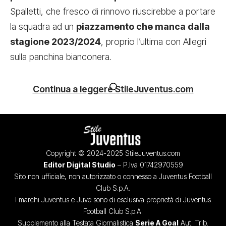
Spalletti, che fresco di rinnovo riuscirebbe a portare
la squadra ad un
piazzamento che manca dalla
stagione 2023/2024
, proprio l’ultima con Allegri
sulla panchina bianconera
.
Continua a leggere StileJuventus.com
Copyright © 2024-2025 StileJuventus.com
Editor Digital Studio
– P.Iva 01742970559
Sito non ufficiale, non autorizzato o connesso a Juventus Football
Club S.p.A.
I marchi Juventus e Juve sono di esclusiva proprietà di Juventus
Football Club S.p.A.
Supplemento alla Testata Giornalistica
Serie A Goal
Aut. Trib.