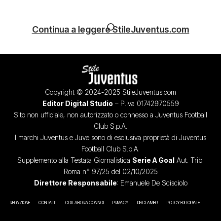
Continua a leggere StileJuventus.com
Copyright © 2024-2025 StileJuventus.com
Editor Digital Studio
– P.Iva 01742970559
Sito non ufficiale, non autorizzato o connesso a Juventus Football
Club S.p.A.
I marchi Juventus e Juve sono di esclusiva proprietà di Juventus
Football Club S.p.A.
Supplemento alla Testata Giornalistica
Serie A Goal
Aut. Trib.
Roma n° 97/25 del 02/10/2025
Direttore Responsabile
: Emanuele De Scisciolo
REDAZIONE
CONTATTI
COLLABORA CON NOI
PRIVACY
DISCLAIMER
POLICY EDITORIALE