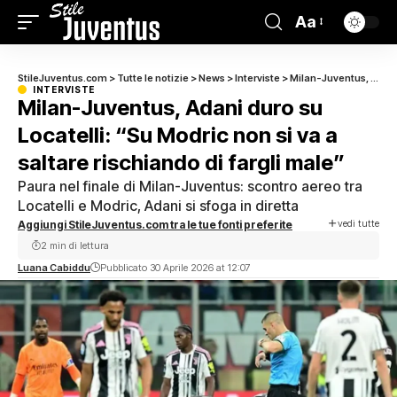
Aa
StileJuventus.com
>
Tutte le notizie
>
News
>
Interviste
>
Milan-Juventus, Adani duro su Locatelli: “Su Modric non si va a saltare rischiando di fargli male”
INTERVISTE
Milan-Juventus, Adani duro su
Locatelli: “Su Modric non si va a
saltare rischiando di fargli male”
Paura nel finale di Milan-Juventus: scontro aereo tra
Locatelli e Modric, Adani si sfoga in diretta
vedi tutte
Aggiungi StileJuventus.com tra le tue fonti preferite
2 min di lettura
Luana Cabiddu
Pubblicato 30 Aprile 2026 at 12:07