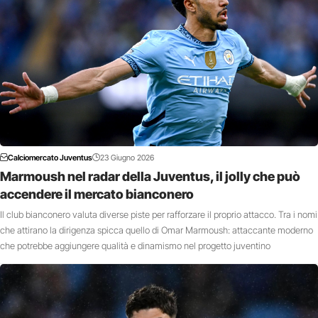
Calciomercato Juventus
23 Giugno 2026
Marmoush nel radar della Juventus, il jolly che può
accendere il mercato bianconero
Il club bianconero valuta diverse piste per rafforzare il proprio attacco. Tra i nomi
che attirano la dirigenza spicca quello di Omar Marmoush: attaccante moderno
che potrebbe aggiungere qualità e dinamismo nel progetto juventino