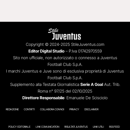
Copyright © 2024-2025 StileJuventus.com
Editor Digital Studio
– P.Iva 01742970559
Sito non ufficiale, non autorizzato o connesso a Juventus
Football Club S.p.A.
I marchi Juventus e Juve sono di esclusiva proprietà di Juventus
Football Club S.p.A.
Supplemento alla Testata Giornalistica
Serie A Goal
Aut. Trib.
Roma n° 97/25 del 02/10/2025
Direttore Responsabile
: Emanuele De Scisciolo
REDAZIONE
CONTATTI
COLLABORA CON NOI
PRIVACY
DISCLAIMER
POLICY EDITORIALE
LINK COMUNICATION
RISULTATI JUVENTUS
LINK UTILI
RSS FEED