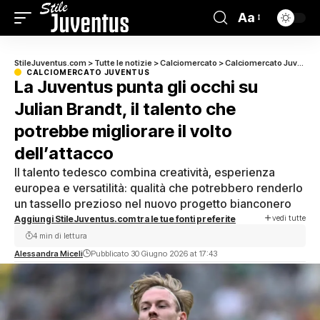
Aa
StileJuventus.com
>
Tutte le notizie
>
Calciomercato
>
Calciomercato Juventus
CALCIOMERCATO JUVENTUS
La Juventus punta gli occhi su
Julian Brandt, il talento che
potrebbe migliorare il volto
dell’attacco
Il talento tedesco combina creatività, esperienza
europea e versatilità: qualità che potrebbero renderlo
un tassello prezioso nel nuovo progetto bianconero
vedi tutte
Aggiungi StileJuventus.com tra le tue fonti preferite
4 min di lettura
Alessandra Miceli
Pubblicato 30 Giugno 2026 at 17:43