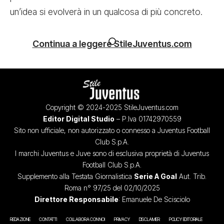
un’idea si evolverà in un qualcosa di più concreto.
Continua a leggere StileJuventus.com
Copyright © 2024-2025 StileJuventus.com
Editor Digital Studio
– P.Iva 01742970559
Sito non ufficiale, non autorizzato o connesso a Juventus Football
Club S.p.A.
I marchi Juventus e Juve sono di esclusiva proprietà di Juventus
Football Club S.p.A.
Supplemento alla Testata Giornalistica
Serie A Goal
Aut. Trib.
Roma n° 97/25 del 02/10/2025
Direttore Responsabile
: Emanuele De Scisciolo
REDAZIONE
CONTATTI
COLLABORA CON NOI
PRIVACY
DISCLAIMER
POLICY EDITORIALE