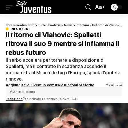
Aa
StileJuventus.com
>
Tutte le notizie
>
News
>
Infortuni
>
Il ritorno di Vlahovic: Spalletti ritrova il suo 9 mentre si infiamma il rebus futuro
INFORTUNI
Il ritorno di Vlahovic: Spalletti
ritrova il suo 9 mentre si infiamma il
rebus futuro
Il serbo accelera per tornare a disposizione di
Spalletti, ma il contratto in scadenza accende il
mercato: tra il Milan e le big d'Europa, spunta l'ipotesi
rinnovo.
vedi tutte
Aggiungi StileJuventus.com tra le tue fonti preferite
3 min di lettura
Redazione
Pubblicato 19 Febbraio 2026 at 14:35