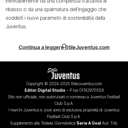
inevitabilmente da una complessa trattativa al
ribasso o da una spalmatura dell’ingaggio che
soddisfi i nuovi parametri di sostenibilità della
Juventus.
Continua a leggere StileJuventus.com
Copyright © 2024-2025 StileJuventus.com
Editor Digital Studio
– P.Iva 01742970559
Sito non ufficiale, non autorizzato o connesso a Juventus Football
Club S.p.A.
I marchi Juventus e Juve sono di esclusiva proprietà di Juventus
Football Club S.p.A.
Supplemento alla Testata Giornalistica
Serie A Goal
Aut. Trib.