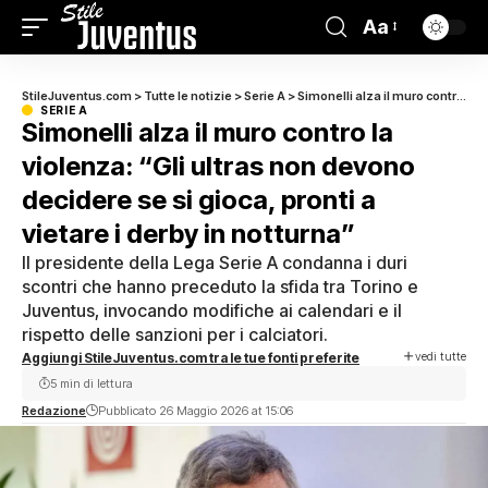
Aa
StileJuventus.com
>
Tutte le notizie
>
Serie A
>
Simonelli alza il muro contro la violenza: “Gli ultras non devono decidere se si gioca, pronti a vietare i derby in notturna”
SERIE A
Simonelli alza il muro contro la
violenza: “Gli ultras non devono
decidere se si gioca, pronti a
vietare i derby in notturna”
Il presidente della Lega Serie A condanna i duri
scontri che hanno preceduto la sfida tra Torino e
Juventus, invocando modifiche ai calendari e il
rispetto delle sanzioni per i calciatori.
vedi tutte
Aggiungi StileJuventus.com tra le tue fonti preferite
5 min di lettura
Redazione
Pubblicato 26 Maggio 2026 at 15:06