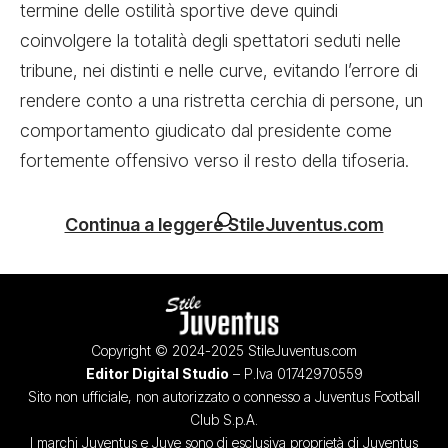
termine delle ostilità sportive deve quindi
coinvolgere la totalità degli spettatori seduti nelle
tribune, nei distinti e nelle curve, evitando l’errore di
rendere conto a una ristretta cerchia di persone, un
comportamento giudicato dal presidente come
fortemente offensivo verso il resto della tifoseria.
Continua a leggere StileJuventus.com
Copyright © 2024-2025 StileJuventus.com
Editor Digital Studio
– P.Iva 01742970559
Sito non ufficiale, non autorizzato o connesso a Juventus Football
Club S.p.A.
I marchi Juventus e Juve sono di esclusiva proprietà di Juventus