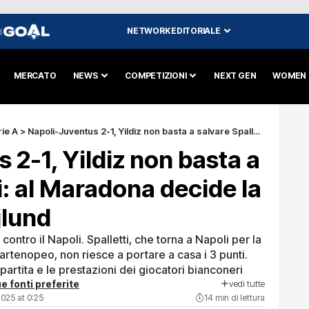
NETWORK EDITORIALE
I
MERCATO
NEWS
COMPETIZIONI
NEXT GEN
WOMEN
ie A
>
Napoli-Juventus 2-1, Yildiz non basta a salvare Spalletti: al Maradona decide la doppietta di Hojlund
 2-1, Yildiz non basta a
i: al Maradona decide la
jlund
contro il Napoli. Spalletti, che torna a Napoli per la
partenopeo, non riesce a portare a casa i 3 punti.
a partita e le prestazioni dei giocatori bianconeri
vedi tutte
e fonti preferite
025 at 0:25
14 min di lettura