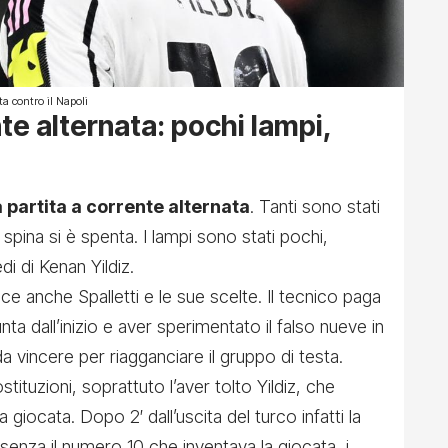
ta contro il Napoli
te alternata: pochi lampi,
 partita a corrente alternata
. Tanti sono stati
 spina si è spenta. I lampi sono stati pochi,
di di Kenan Yildiz.
isce anche Spalletti e le sue scelte. Il tecnico paga
unta dall’inizio e aver sperimentato il falso nueve in
 vincere per riagganciare il gruppo di testa.
stituzioni, soprattuto l’aver tolto Yildiz, che
 giocata. Dopo 2′ dall’uscita del turco infatti la
 senza il numero 10 che inventava la giocata, i