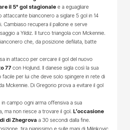
are il 5° gol stagionale
e a eguagliare
attaccante bianconero a siglare 5 gol in 14
ni. Cambiaso recupera il pallone e serve
aggio a Yildiz. Il turco triangola con Mckennie.
ianconero che, da posizione defilata, batte
ersa in attacco per cercare il gol del nuovo
uto 77
con Hojlund. Il danese sigla così la sua
facile per lui che deve solo spingere in rete di
da Mckennie. Di Gregorio prova a evitare il gol
te in campo ogni arma offensiva a sua
a, ma non riesce a trovare il gol.
L’occasione
edi di Zhegrova
a 30 secondi dalla fine.
izione, tira pianissimo e sulle mani di Milinkovic