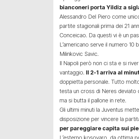
bianconeri porta Yildiz a sigl
Alessandro Del Piero
come unico 
partite stagionali prima dei 21 an
Conceicao. Da questi vi è un pass
L’americano serve il numero 10 b
Milinkovic Savic.
Il Napoli però non ci sta e si riv
vantaggio.
Il 2-1 arriva al min
doppietta personale. Tutto molto 
testa un cross di Neres deviato 
ma si butta il pallone in rete.
Gli ultimi minuti la Juventus met
disposizione per vincere la partit
per pareggiare capita sui pi
L’esterno kosovaro, da ottima pos