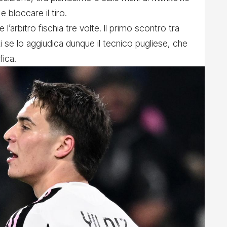
 bloccare il tiro.
l’arbitro fischia tre volte. ll primo scontro tra
 se lo aggiudica dunque il tecnico pugliese, che
fica.