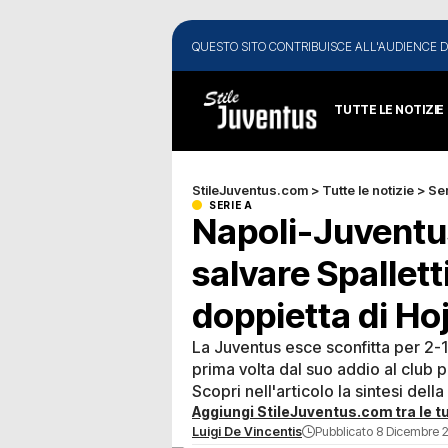
QUESTO SITO CONTRIBUISCE ALL'AUDIENCE D
TUTTE LE NOTIZIE
StileJuventus.com
>
Tutte le notizie
>
Ser
SERIE A
Napoli-Juventus
salvare Spallett
doppietta di Ho
La Juventus esce sconfitta per 2-1 
prima volta dal suo addio al club 
Scopri nell'articolo la sintesi dell
Aggiungi StileJuventus.com tra le tu
Luigi De Vincentis
Pubblicato 8 Dicembre 2