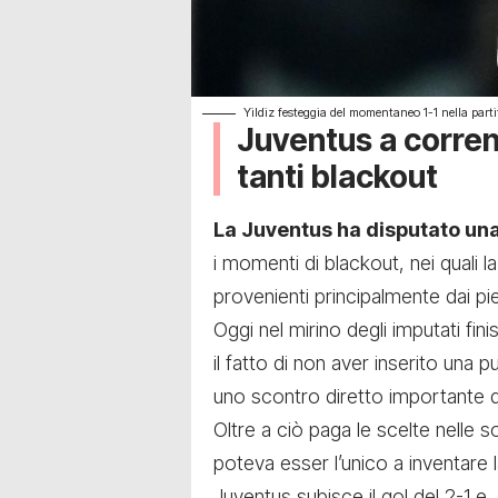
Yildiz festeggia del momentaneo 1-1 nella parti
Juventus a corren
tanti blackout
La Juventus ha disputato una
i momenti di blackout, nei quali la
provenienti principalmente dai pie
Oggi nel mirino degli imputati fin
il fatto di non aver inserito una p
uno scontro diretto importante da
Oltre a ciò paga le scelte nelle so
poteva esser l’unico a inventare la
Juventus subisce il gol del 2-1 e,