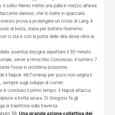
a
. Il solito Neres mette una palla in mezzo all’area.
’attaccante danese, che lo batte in spaccata.
 Lorenzo prova a prolungare un cross di Lang. Il
ione di testa, stava per battere l’estremo
n ci sta e con la punta delle dita devia oltre la
della Juventus bisogna aspettare il 30′ minuto.
rsonale, serve a rimorchio Conceicao. Il numero 7
tante fosse in un’ottima posizione.
vede il Napoli. McTominay per poco non segna il
 sempre sugli sviluppi di corner.
si è concluso il primo tempo. Il Napoli attacca
lpisce a botta sicura. Di Gregorio fa gli
a la traiettoria sulla traversa.
minuto 58.
Una grande azione collettiva dei