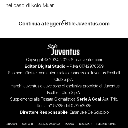
nel caso di Kolo Muani.
Continua a leggere StileJuventus.com
Copyright © 2024-2025 StileJuventus.com
Editor Digital Studio
– P.Iva 01742970559
Sito non ufficiale, non autorizzato o connesso a Juventus Football
Club S.p.A.
I marchi Juventus e Juve sono di esclusiva proprietà di Juventus
Football Club S.p.A.
Supplemento alla Testata Giornalistica
Serie A Goal
Aut. Trib.
Roma n° 97/25 del 02/10/2025
Direttore Responsabile
: Emanuele De Scisciolo
REDAZIONE
CONTATTI
COLLABORA CON NOI
PRIVACY
DISCLAIMER
POLICY EDITORIALE