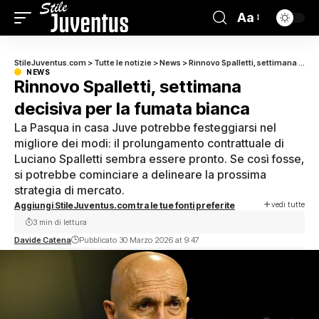
Aa
StileJuventus.com
>
Tutte le notizie
>
News
>
Rinnovo Spalletti, settimana decisiva per la fumata bianca
NEWS
Rinnovo Spalletti, settimana
decisiva per la fumata bianca
La Pasqua in casa Juve potrebbe festeggiarsi nel
migliore dei modi: il prolungamento contrattuale di
Luciano Spalletti sembra essere pronto. Se così fosse,
si potrebbe cominciare a delineare la prossima
strategia di mercato.
vedi tutte
Aggiungi StileJuventus.com tra le tue fonti preferite
3 min di lettura
Davide Catena
Pubblicato 30 Marzo 2026 at 9:47