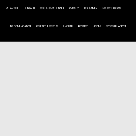
REDAZIONE
CONTATTI
COLLABORA CON NOI
PRIVACY
DISCLAIMER
POLICY EDITORIALE
LINK COMUNICATION
RISULTATI JUVENTUS
LINK UTILI
RSS FEED
ATOM
FOOTBALL ADDICT