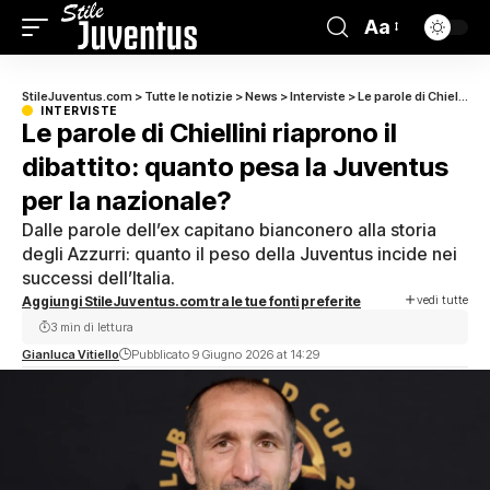
Aa
StileJuventus.com
>
Tutte le notizie
>
News
>
Interviste
>
Le parole di Chiellini riaprono il dibattito: quanto pesa la Juventus per la nazionale?
INTERVISTE
Le parole di Chiellini riaprono il
dibattito: quanto pesa la Juventus
per la nazionale?
Dalle parole dell’ex capitano bianconero alla storia
degli Azzurri: quanto il peso della Juventus incide nei
successi dell’Italia.
vedi tutte
Aggiungi StileJuventus.com tra le tue fonti preferite
3 min di lettura
Gianluca Vitiello
Pubblicato 9 Giugno 2026 at 14:29