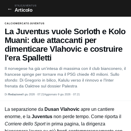
STILEJUVENTUS
←
Articolo
CALCIOMERCATO JUVENTUS
La Juventus vuole Sorloth e Kolo
Muani: due attaccanti per
dimenticare Vlahovic e costruire
l'era Spalletti
Il norvegese ha già un'intesa di massima con il club bianconero, il
francese spinge per tornare ma il PSG chiede 40 milioni. Sullo
sfondo: Di Gregorio in bilico, Kalulu verso il rinnovo e l'Inter
frenata da Oaktree sul dossier Palestra
Di
Redazione
9 giu 2026 · 07:21
Aggiornato 9 giu 2026 · 07:21
La separazione da
Dusan Vlahovic
apre un cantiere
enorme, e la
Juventus
non perde tempo. Come riporta il
Corriere dello Sport
in prima pagina, la dirigenza