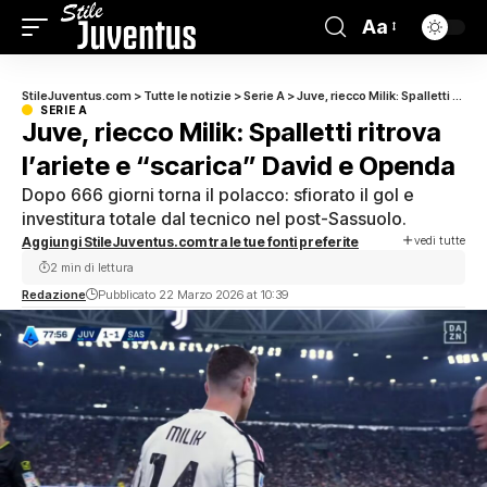
Aa
StileJuventus.com
>
Tutte le notizie
>
Serie A
>
Juve, riecco Milik: Spalletti ritrova l’ariete e “scarica” David e Openda
SERIE A
Juve, riecco Milik: Spalletti ritrova
l’ariete e “scarica” David e Openda
Dopo 666 giorni torna il polacco: sfiorato il gol e
investitura totale dal tecnico nel post-Sassuolo.
vedi tutte
Aggiungi StileJuventus.com tra le tue fonti preferite
2 min di lettura
Redazione
Pubblicato 22 Marzo 2026 at 10:39