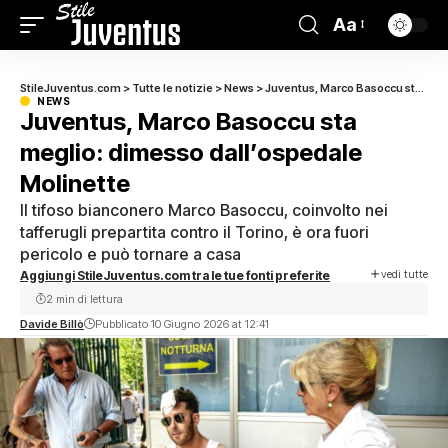
Aa
StileJuventus.com
>
Tutte le notizie
>
News
>
Juventus, Marco Basoccu sta meglio: dimesso dall’ospedale Molinette
NEWS
Juventus, Marco Basoccu sta
meglio: dimesso dall’ospedale
Molinette
Il tifoso bianconero Marco Basoccu, coinvolto nei
tafferugli prepartita contro il Torino, è ora fuori
pericolo e può tornare a casa
vedi tutte
Aggiungi StileJuventus.com tra le tue fonti preferite
2 min di lettura
Davide Billò
Pubblicato 10 Giugno 2026 at 12:41