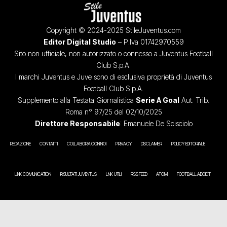
Copyright © 2024-2025 StileJuventus.com
Editor Digital Studio
– P.Iva 01742970559
Sito non ufficiale, non autorizzato o connesso a Juventus Football
Club S.p.A.
I marchi Juventus e Juve sono di esclusiva proprietà di Juventus
Football Club S.p.A.
Supplemento alla Testata Giornalistica
Serie A Goal
Aut. Trib.
Roma n° 97/25 del 02/10/2025
Direttore Responsabile
: Emanuele De Scisciolo
REDAZIONE
CONTATTI
COLLABORA CON NOI
PRIVACY
DISCLAIMER
POLICY EDITORIALE
LINK COMUNICATION
RISULTATI JUVENTUS
LINK UTILI
RSS FEED
ATOM
FOOTBALL ADDICT