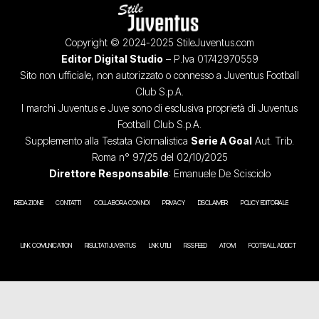
Copyright © 2024-2025 StileJuventus.com
Editor Digital Studio
– P.Iva 01742970559
Sito non ufficiale, non autorizzato o connesso a Juventus Football
Club S.p.A.
I marchi Juventus e Juve sono di esclusiva proprietà di Juventus
Football Club S.p.A.
Supplemento alla Testata Giornalistica
Serie A Goal
Aut. Trib.
Roma n° 97/25 del 02/10/2025
Direttore Responsabile
: Emanuele De Scisciolo
REDAZIONE
CONTATTI
COLLABORA CON NOI
PRIVACY
DISCLAIMER
POLICY EDITORIALE
LINK COMUNICATION
RISULTATI JUVENTUS
LINK UTILI
RSS FEED
ATOM
FOOTBALL ADDICT