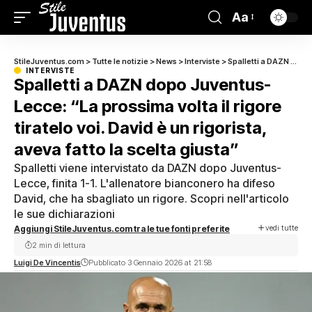
Aa
StileJuventus.com
>
Tutte le notizie
>
News
>
Interviste
>
Spalletti a DAZN dopo Juventus-Lecce: “La prossima volta il rigore tiratelo voi. David è un rigorista, aveva fatto la scelta giusta”
INTERVISTE
Spalletti a DAZN dopo Juventus-
Lecce: “La prossima volta il rigore
tiratelo voi. David è un rigorista,
aveva fatto la scelta giusta”
Spalletti viene intervistato da DAZN dopo Juventus-
Lecce, finita 1-1. L'allenatore bianconero ha difeso
David, che ha sbagliato un rigore. Scopri nell'articolo
le sue dichiarazioni
vedi tutte
Aggiungi StileJuventus.com tra le tue fonti preferite
2 min di lettura
Luigi De Vincentis
Pubblicato 3 Gennaio 2026 at 21:58