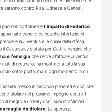
 un netto miglioramento dei numeri difensivi e dei
 tre saranno contro Pisa, Udinese e Genoa).
si può non sottolineare
l’impatto di Federico
e appannato condito da qualche infortunio di
rendere la Juventus e le chiavi della difesa
 il Galatasaray è stato per Gatti la benzina che
sma e l’energia
che serve all’attuale Juventus.
inuti di recupero, ha mostrato a tutti la sua
 solo sotto porta, ma in ogni momento in cui
ò essere messo in secondo piano ed è così che
tterlo titolare nel prossimo impegno contro il
al meglio e un Kelly con i suoi strafalcioni
na maglia da titolare
. La speranza