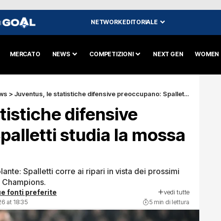
NETWORK EDITORIALE
I
MERCATO
NEWS
COMPETIZIONI
NEXT GEN
WOMEN
ws
>
Juventus, le statistiche difensive preoccupano: Spalletti studia la mossa Gatti
tistiche difensive
alletti studia la mossa
ante: Spalletti corre ai ripari in vista dei prossimi
a Champions.
vedi tutte
e fonti preferite
6 at 18:35
5 min di lettura