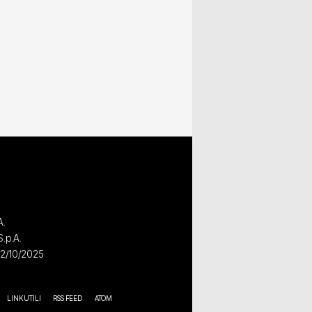
A.
S.p.A.
02/10/2025
LINK UTILI
RSS FEED
ATOM