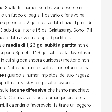
no Spalletti. I numeri sembravano essere in
o un fuoco di paglia. Il calvario difensivo ha
eri
prendono 2 gol in casa dalla Lazio. I primi di
 subiti dall’Inter e i 5 dal Galatasaray. Sono 17 il
 mese dalla Juventus dopo 6 partite fra
uale
media di 1,23 gol subiti a partita
non è
pano Spalletti. I 28 gol subiti dalla Juventus in
in cui si gioca ancora qualcosa) mettono non
no. Nelle sue ultime uscite ai microfoni non ha
ne
riguardo ai numeri impietosi dei suoi ragazzi.
a Italia, il
mister
e i giocatori avranno
sulle
lacune difensive
che hanno macchiato
 Dalla Continassa trapela comunque una certa
ni. Il calendario favorevole, fa tirare un leggero