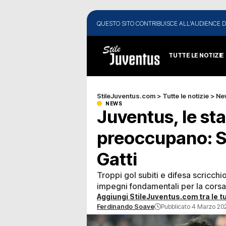
QUESTO SITO CONTRIBUISCE ALL'AUDIENCE D
TUTTE LE NOTIZIE
StileJuventus.com
>
Tutte le notizie
>
Ne
NEWS
Juventus, le sta
preoccupano: Sp
Gatti
Troppi gol subiti e difesa scricchiol
impegni fondamentali per la cors
Aggiungi StileJuventus.com tra le tu
Ferdinando Soave
Pubblicato 4 Marzo 202