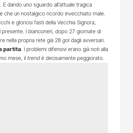
a. E dando uno sguardo all’attuale tragica
ne che un nostalgico ricordo invecchiato male.
cchi e gloriosi fasti della Vecchia Signora,
l presente. I
bianconer
i, dopo 27 giornate di
e nella propria rete già 28
gol
dagli avversari.
a partita
. I problemi difensivi erano già noti alla
timo mese, il
trend
è decisamente peggiorato.