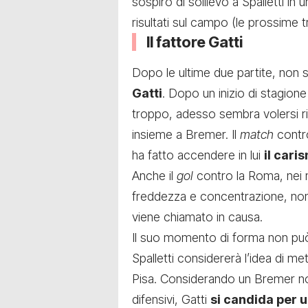
sospiro di sollievo a Spalletti in
risultati sul campo (le prossime
Il fattore Gatti
Dopo le ultime due partite, non 
Gatti
. Dopo un inizio di stagion
troppo, adesso sembra volersi rip
insieme a Bremer. Il
match
contro
ha fatto accendere in lui
il cari
Anche il
gol
contro la Roma, nei m
freddezza e concentrazione, non
viene chiamato in causa.
Il suo momento di forma non pu
Spalletti considererà l’idea di me
Pisa. Considerando un Bremer non 
difensivi, Gatti
si candida per u