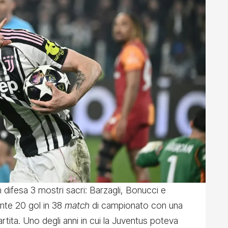
 difesa 3 mostri sacri: Barzagli, Bonucci e
ente 20 gol in 38
match
di campionato con una
artita. Uno degli anni in cui la Juventus poteva