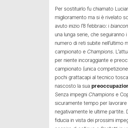
Per sostituirlo fu chiamato Lucia
miglioramento ma si è rivelato sol
avuto inizio l’8 febbraio: i
biancon
una lunga serie, che seguiranno i 3
numero di reti subite nell’ultimo
campionato e
Champions
. L’att
per niente incoraggiante e preoccu
campionato (unica competizione 
pochi grattacapi al tecnico tosca
nascosto la sua
preoccupazio
Senza impegni
Champions
e Copp
sicuramente tempo per lavorare 
negativamente le ultime partite.
fiducia in vista dei prossimi impeg