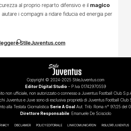
sicurezza al proprio reparto difensivo e il
magico
aiutare i compagni a ridare fiducia ed energia per
 leggere StileJuventus.com
Copyright © 2024-2025 StileJuventus.com
Editor Digital Studio
– P.Iva 01742970559
ito non ufficiale, non autorizzato o connesso a Juventus Football Club S.p.
chi Juventus e Juve sono di esclusiva proprietà di Juventus Football Club 
o alla Testata Giornalistica
Serie A Goal
Aut. Trib. Roma n° 97/25 del 
Direttore Responsabile
: Emanuele De Scisciolo
RIVACY
DISCLAIMER
POLICY EDITORIALE
LINK COMUNICATION
RISULTATI JUVENTUS