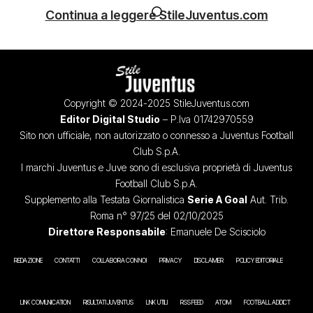
Continua a leggere StileJuventus.com
Copyright © 2024-2025 StileJuventus.com
Editor Digital Studio
– P.Iva 01742970559
Sito non ufficiale, non autorizzato o connesso a Juventus Football
Club S.p.A.
I marchi Juventus e Juve sono di esclusiva proprietà di Juventus
Football Club S.p.A.
Supplemento alla Testata Giornalistica
Serie A Goal
Aut. Trib.
Roma n° 97/25 del 02/10/2025
Direttore Responsabile
: Emanuele De Scisciolo
REDAZIONE
CONTATTI
COLLABORA CON NOI
PRIVACY
DISCLAIMER
POLICY EDITORIALE
LINK COMUNICATION
RISULTATI JUVENTUS
LINK UTILI
RSS FEED
ATOM
FOOTBALL ADDICT