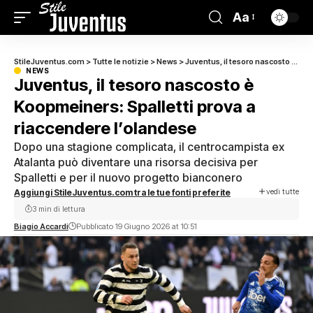
Aa
StileJuventus.com
>
Tutte le notizie
>
News
>
Juventus, il tesoro nascosto è Koopmeiners: Spalletti prova a riaccendere l’olandese
NEWS
Juventus, il tesoro nascosto è
Koopmeiners: Spalletti prova a
riaccendere l’olandese
Dopo una stagione complicata, il centrocampista ex
Atalanta può diventare una risorsa decisiva per
Spalletti e per il nuovo progetto bianconero
vedi tutte
Aggiungi StileJuventus.com tra le tue fonti preferite
3 min di lettura
Biagio Accardi
Pubblicato 19 Giugno 2026 at 10:51