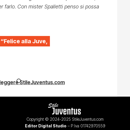
r farlo. Con mister Spalletti penso si possa
 “Felice alla Juve,
 leggere StileJuventus.com
Copyright © 2024-2025 StileJuventus.com
Editor Digital Studio
– P.Iva 01742970559