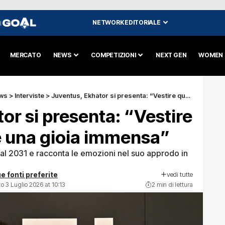
NETWORK EDITORIALE
I
MERCATO
NEWS
COMPETIZIONI
NEXT GEN
WOMEN
ws
>
Interviste
>
Juventus, Ekhator si presenta: “Vestire questa maglia è una gioia immensa”
or si presenta: “Vestire
è una gioia immensa”
 al 2031 e racconta le emozioni nel suo approdo in
vedi tutte
e fonti preferite
o 3 Luglio 2026 at 10:13
2 min di lettura