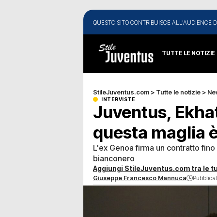
QUESTO SITO CONTRIBUISCE ALL'AUDIENCE D
TUTTE LE NOTIZIE
StileJuventus.com
>
Tutte le notizie
>
Ne
INTERVISTE
Juventus, Ekhat
questa maglia 
L'ex Genoa firma un contratto fino
bianconero
Aggiungi StileJuventus.com tra le tu
Giuseppe Francesco Mannuca
Pubblicat