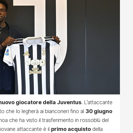
nuovo giocatore della Juventus
. L’attaccante
to che lo legherà ai bianconeri fino al
30 giugno
noa che ha visto il trasferimento in rossoblù del
giovane attaccante è il
primo acquisto
della