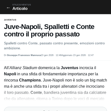
STILEJUVENTUS
←
Articolo
JUVENTUS
Juve-Napoli, Spalletti e Conte
contro il proprio passato
Spalletti contro Conte, passato contro presente, emozioni contro
ambizione.
Di
Giuseppe Francesco Mannuca
23 gen 2026 · 12:46
Aggiornato 23 gen 2026 · 12:47
All'
Allianz Stadium
domenica la
Juventus
incrocia il
Napoli
in una sfida di fondamentale importanza per la
rincorsa
Champions
. Juve-Napoli non è solo un big match
ma è anche una sfida tra i propri allenatori che incrociano
il loro passato.
Conte
, bandiera juventina sia da calciatore
che da allenatore, ritorna a Torino dopo le voci di mercato
che lo vedevano successore a Tudor l'estate scorsa. Di