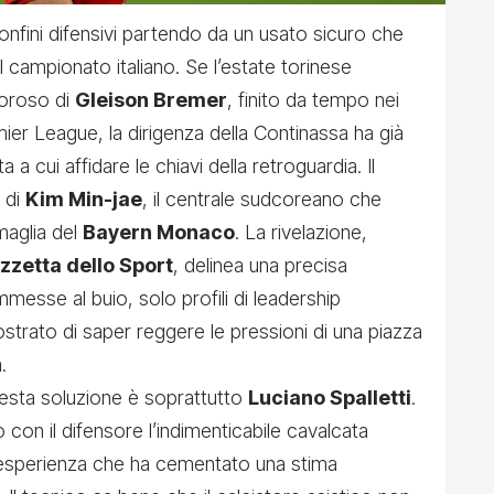
confini difensivi partendo da un usato sicuro che
campionato italiano. Se l’estate torinese
loroso di
Gleison Bremer
, finito da tempo nei
emier League, la dirigenza della Continassa ha già
 a cui affidare le chiavi della retroguardia. Il
 di
Kim Min-jae
, il centrale sudcoreano che
 maglia del
Bayern Monaco
. La rivelazione,
zzetta dello Sport
, delinea una precisa
messe al buio, solo profili di leadership
strato di saper reggere le pressioni di una piazza
.
uesta soluzione è soprattutto
Luciano Spalletti
.
 con il difensore l’indimenticabile cavalcata
n’esperienza che ha cementato una stima