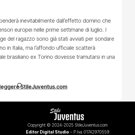
dipenderà inevitabilmente dall’effetto domino che
ensori europei nelle prime settimane di luglio. I
age del ragazzo sono già stati avviati per sondare
rno in Italia, ma l’affondo ufficiale scatterà
ale brasiliano ex Torino dovesse tramutarsi in una
 leggere StileJuventus.com
Copyright © 2024-2025 StileJuventus.com
Editor Digital Studio
– P.Iva 01742970559