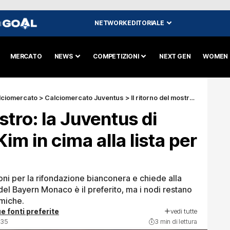
NETWORK EDITORIALE
I
MERCATO
NEWS
COMPETIZIONI
NEXT GEN
WOMEN
lciomercato
>
Calciomercato Juventus
>
Il ritorno del mostro: la Juventus di Spalletti mette Kim in cima alla lista per il dopo Bremer
ostro: la Juventus di
Kim in cima alla lista per
ioni per la rifondazione bianconera e chiede alla
e del Bayern Monaco è il preferito, ma i nodi restano
omiche.
vedi tutte
e fonti preferite
:35
3 min di lettura