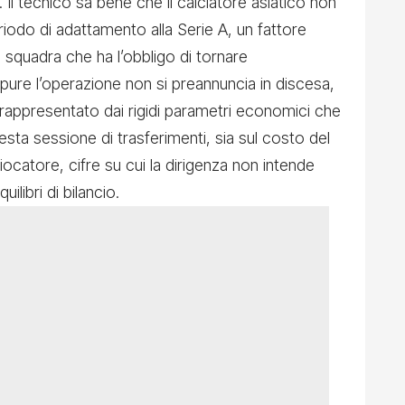
 Il tecnico sa bene che il calciatore asiatico non
iodo di adattamento alla Serie A, un fattore
a squadra che ha l’obbligo di tornare
ure l’operazione non si preannuncia in discesa,
 è rappresentato dai rigidi parametri economici che
sta sessione di trasferimenti, sia sul costo del
giocatore, cifre su cui la dirigenza non intende
ilibri di bilancio.