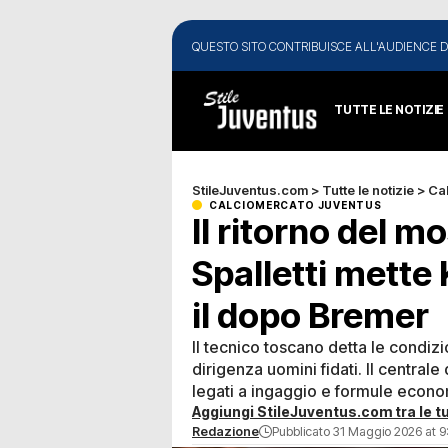
QUESTO SITO CONTRIBUISCE ALL'AUDIENCE D
TUTTE LE NOTIZIE
StileJuventus.com
>
Tutte le notizie
>
Ca
CALCIOMERCATO JUVENTUS
Il ritorno del m
Spalletti mette 
il dopo Bremer
Il tecnico toscano detta le condiz
dirigenza uomini fidati. Il central
legati a ingaggio e formule econ
Aggiungi StileJuventus.com tra le tu
Redazione
Pubblicato 31 Maggio 2026 at 9