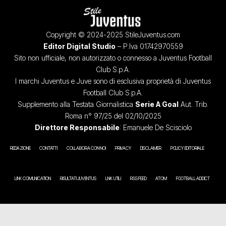
Copyright © 2024-2025 StileJuventus.com
Editor Digital Studio
– P.Iva 01742970559
Sito non ufficiale, non autorizzato o connesso a Juventus Football
Club S.p.A.
I marchi Juventus e Juve sono di esclusiva proprietà di Juventus
Football Club S.p.A.
Supplemento alla Testata Giornalistica
Serie A Goal
Aut. Trib.
Roma n° 97/25 del 02/10/2025
Direttore Responsabile
: Emanuele De Scisciolo
REDAZIONE
CONTATTI
COLLABORA CON NOI
PRIVACY
DISCLAIMER
POLICY EDITORIALE
LINK COMUNICATION
RISULTATI JUVENTUS
LINK UTILI
RSS FEED
ATOM
FOOTBALL ADDICT