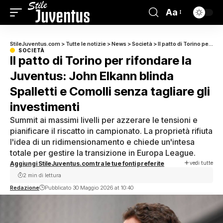
Aa
StileJuventus.com
>
Tutte le notizie
>
News
>
Società
>
Il patto di Torino per rifondare la Juventus: John Elkann blinda Spalletti e Comolli senza tagliare gli investimenti
SOCIETÀ
Il patto di Torino per rifondare la
Juventus: John Elkann blinda
Spalletti e Comolli senza tagliare gli
investimenti
Summit ai massimi livelli per azzerare le tensioni e
pianificare il riscatto in campionato. La proprietà rifiuta
l'idea di un ridimensionamento e chiede un'intesa
totale per gestire la transizione in Europa League.
vedi tutte
Aggiungi StileJuventus.com tra le tue fonti preferite
2 min di lettura
Redazione
Pubblicato 30 Maggio 2026 at 10:40