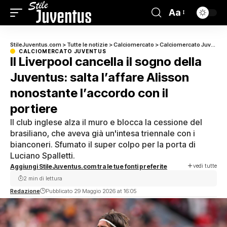
Aa
StileJuventus.com
>
Tutte le notizie
>
Calciomercato
>
Calciomercato Juventus
CALCIOMERCATO JUVENTUS
Il Liverpool cancella il sogno della
Juventus: salta l’affare Alisson
nonostante l’accordo con il
portiere
Il club inglese alza il muro e blocca la cessione del
brasiliano, che aveva già un'intesa triennale con i
bianconeri. Sfumato il super colpo per la porta di
Luciano Spalletti.
vedi tutte
Aggiungi StileJuventus.com tra le tue fonti preferite
2 min di lettura
Redazione
Pubblicato 29 Maggio 2026 at 16:05