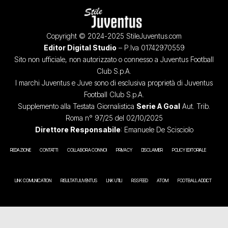
Copyright © 2024-2025 StileJuventus.com
Editor Digital Studio
– P.Iva 01742970559
Sito non ufficiale, non autorizzato o connesso a Juventus Football
Club S.p.A.
I marchi Juventus e Juve sono di esclusiva proprietà di Juventus
Football Club S.p.A.
Supplemento alla Testata Giornalistica
Serie A Goal
Aut. Trib.
Roma n° 97/25 del 02/10/2025
Direttore Responsabile
: Emanuele De Scisciolo
REDAZIONE
CONTATTI
COLLABORA CON NOI
PRIVACY
DISCLAIMER
POLICY EDITORIALE
LINK COMUNICATION
RISULTATI JUVENTUS
LINK UTILI
RSS FEED
ATOM
FOOTBALL ADDICT