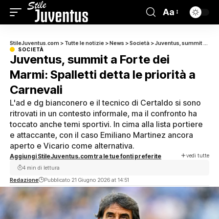
Aa
StileJuventus.com
>
Tutte le notizie
>
News
>
Società
>
Juventus, summit a Forte dei Marmi: Spalletti detta le priorità a Carnevali
SOCIETÀ
Juventus, summit a Forte dei
Marmi: Spalletti detta le priorità a
Carnevali
L'ad e dg bianconero e il tecnico di Certaldo si sono
ritrovati in un contesto informale, ma il confronto ha
toccato anche temi sportivi. In cima alla lista portiere
e attaccante, con il caso Emiliano Martinez ancora
aperto e Vicario come alternativa.
vedi tutte
Aggiungi StileJuventus.com tra le tue fonti preferite
4 min di lettura
Redazione
Pubblicato 21 Giugno 2026 at 14:51