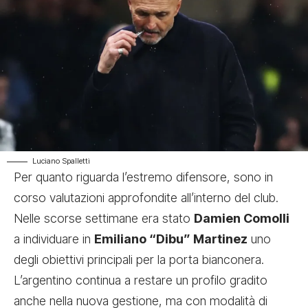
Luciano Spalletti
Per quanto riguarda l’estremo difensore, sono in
corso valutazioni approfondite all’interno del club.
Nelle scorse settimane era stato
Damien Comolli
a individuare in
Emiliano “Dibu” Martinez
uno
degli obiettivi principali per la porta bianconera.
L’argentino continua a restare un profilo gradito
anche nella nuova gestione, ma con modalità di