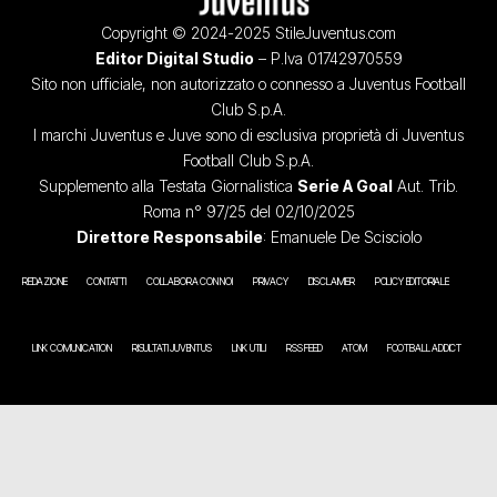
Copyright © 2024-2025 StileJuventus.com
Editor Digital Studio
– P.Iva 01742970559
Sito non ufficiale, non autorizzato o connesso a Juventus Football
Club S.p.A.
I marchi Juventus e Juve sono di esclusiva proprietà di Juventus
Football Club S.p.A.
Supplemento alla Testata Giornalistica
Serie A Goal
Aut. Trib.
Roma n° 97/25 del 02/10/2025
Direttore Responsabile
: Emanuele De Scisciolo
REDAZIONE
CONTATTI
COLLABORA CON NOI
PRIVACY
DISCLAIMER
POLICY EDITORIALE
LINK COMUNICATION
RISULTATI JUVENTUS
LINK UTILI
RSS FEED
ATOM
FOOTBALL ADDICT