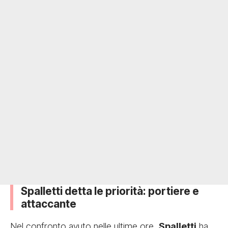
Spalletti detta le priorità: portiere e
attaccante
Nel confronto avuto nelle ultime ore,
Spalletti
ha