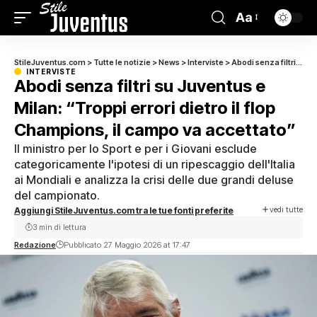
Aa
StileJuventus.com
>
Tutte le notizie
>
News
>
Interviste
>
Abodi senza filtri su Juventus e Milan: “Troppi errori dietro il flop Champions, il campo va accettato”
INTERVISTE
Abodi senza filtri su Juventus e
Milan: “Troppi errori dietro il flop
Champions, il campo va accettato”
Il ministro per lo Sport e per i Giovani esclude
categoricamente l'ipotesi di un ripescaggio dell'Italia
ai Mondiali e analizza la crisi delle due grandi deluse
del campionato.
vedi tutte
Aggiungi StileJuventus.com tra le tue fonti preferite
3 min di lettura
Redazione
Pubblicato 27 Maggio 2026 at 17:47