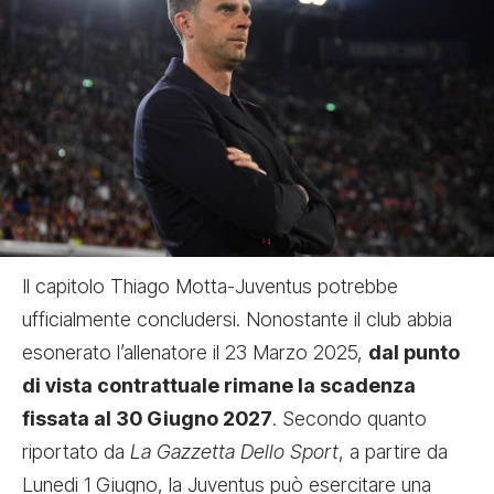
Il capitolo Thiago Motta-Juventus potrebbe
ufficialmente concludersi. Nonostante il club abbia
esonerato l’allenatore il 23 Marzo 2025,
dal punto
di vista contrattuale rimane la scadenza
fissata al 30 Giugno 2027
. Secondo quanto
riportato da
La Gazzetta Dello Sport
, a partire da
Lunedi 1 Giugno, la Juventus può esercitare una