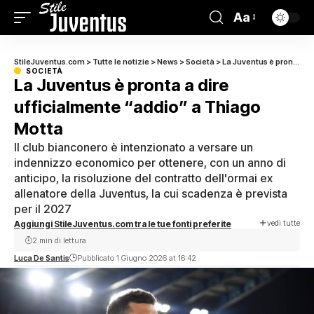
Aa
StileJuventus.com
>
Tutte le notizie
>
News
>
Società
>
La Juventus è pronta a dire ufficialmente “addio” a Thiago Motta
SOCIETÀ
La Juventus è pronta a dire
ufficialmente “addio” a Thiago
Motta
Il club bianconero è intenzionato a versare un
indennizzo economico per ottenere, con un anno di
anticipo, la risoluzione del contratto dell'ormai ex
allenatore della Juventus, la cui scadenza è prevista
per il 2027
vedi tutte
Aggiungi StileJuventus.com tra le tue fonti preferite
2 min di lettura
Luca De Santis
Pubblicato 1 Giugno 2026 at 16:42