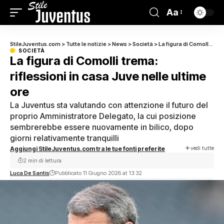
Aa
StileJuventus.com
>
Tutte le notizie
>
News
>
Società
>
La figura di Comolli trema: riflessioni in casa Juve nelle ultime ore
SOCIETÀ
La figura di Comolli trema:
riflessioni in casa Juve nelle ultime
ore
La Juventus sta valutando con attenzione il futuro del
proprio Amministratore Delegato, la cui posizione
sembrerebbe essere nuovamente in bilico, dopo
giorni relativamente tranquilli
vedi tutte
Aggiungi StileJuventus.com tra le tue fonti preferite
2 min di lettura
Luca De Santis
Pubblicato 11 Giugno 2026 at 13:32