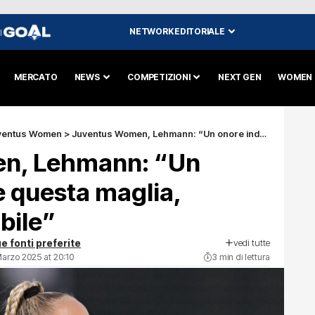
NETWORK EDITORIALE
I
MERCATO
NEWS
COMPETIZIONI
NEXT GEN
WOMEN
ventus Women
>
Juventus Women, Lehmann: “Un onore indossare questa maglia, Stadium incredibile”
n, Lehmann: “Un
e questa maglia,
bile”
vedi tutte
e fonti preferite
Marzo 2025 at 20:10
3 min di lettura