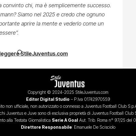
a convinto chi, ma è semplicemente successo.
chmann? Siamo nel 2025 e credo che ognuno
mportante aprire la mente e vederlo come un
 essere”.
 leggere StileJuventus.com
Copyright © 2024-2025 StileJuventus.com
Editor Digital Studio
– P.Iva 01742970559
ito non ufficiale, non autorizzato o connesso a Juventus Football Club S.p.
chi Juventus e Juve sono di esclusiva proprietà di Juventus Football Club 
o alla Testata Giornalistica
Serie A Goal
Aut. Trib. Roma n° 97/25 del 
Direttore Responsabile
: Emanuele De Scisciolo