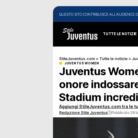
QUESTO SITO CONTRIBUISCE ALL'AUDIENCE D
TUTTE LE NOTIZIE
StileJuventus.com
>
Tutte le notizie
>
Ju
JUVENTUS WOMEN
Juventus Wome
onore indossar
Stadium incredi
Aggiungi StileJuventus.com tra le tu
Redazione Stile Juventus
Pubblicato 28 