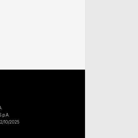
A.
S.p.A.
02/10/2025