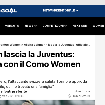
NETWORK EDITORIALE
I
MERCATO
NEWS
COMPETIZIONI
NEXT GEN
WOMEN
ventus Women
>
Alisha Lehmann lascia la Juventus: ufficiale la firma con il Como Women fino al 2028
lascia la Juventus:
rma con il Como Women
ero, l’attaccante svizzera saluta Torino e approda
e, qui ho trovato una famiglia”.
vedi tutte
e fonti preferite
gosto 2025 at 8:49
3 min di lettura