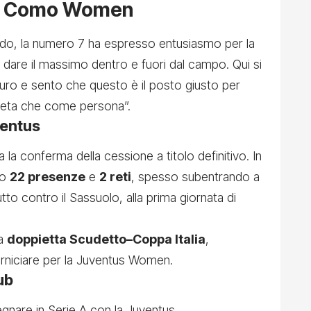
 al Como Women
bardo, la numero 7 ha espresso entusiasmo per la
dare il massimo dentro e fuori dal campo. Qui si
turo e sento che questo è il posto giusto per
leta che come persona”.
ventus
a la conferma della cessione a titolo definitivo. In
to
22 presenze
e
2 reti
, spesso subentrando a
tto contro il Sassuolo, alla prima giornata di
la
doppietta Scudetto–Coppa Italia
,
orniciare per la Juventus Women.
ub
egnare in Serie A con la Juventus.