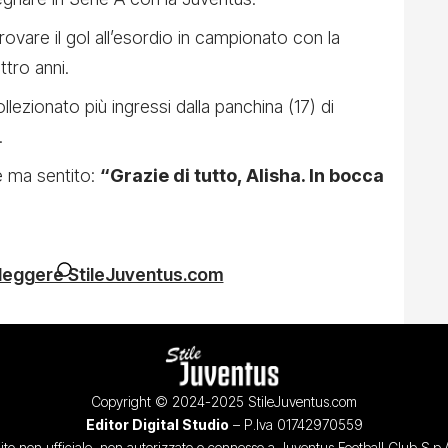
trovare il gol all’esordio in campionato con la
ttro anni.
ezionato più ingressi dalla panchina (17) di
.
ce ma sentito:
“Grazie di tutto, Alisha. In bocca
 leggere StileJuventus.com
Copyright © 2024-2025 StileJuventus.com
Editor Digital Studio
– P.Iva 01742970559
ito non ufficiale, non autorizzato o connesso a Juventus Football Club S.p.