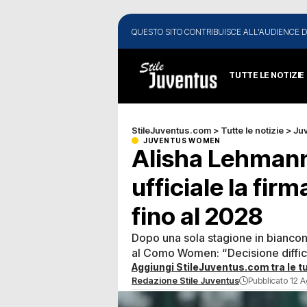
QUESTO SITO CONTRIBUISCE ALL'AUDIENCE D
TUTTE LE NOTIZIE
StileJuventus.com
>
Tutte le notizie
>
Ju
JUVENTUS WOMEN
Alisha Lehmann 
ufficiale la fi
fino al 2028
Dopo una sola stagione in biancon
al Como Women: “Decisione difficil
Aggiungi StileJuventus.com tra le tu
Redazione Stile Juventus
Pubblicato 12 A