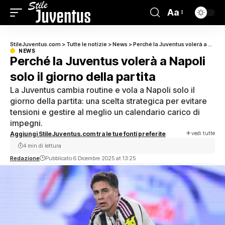
Aa
StileJuventus.com
>
Tutte le notizie
>
News
>
Perché la Juventus volerà a Napoli solo il giorno della partita
NEWS
Perché la Juventus volerà a Napoli
solo il giorno della partita
La Juventus cambia routine e vola a Napoli solo il
giorno della partita: una scelta strategica per evitare
tensioni e gestire al meglio un calendario carico di
impegni.
vedi tutte
Aggiungi StileJuventus.com tra le tue fonti preferite
4 min di lettura
Redazione
Pubblicato 6 Dicembre 2025 at 13:25