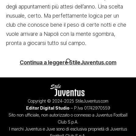
degli appuntamenti più attesi dell’anno. Una scelta
inusuale, certo. Ma perfettamente logica per un
club che conosce bene il peso di certe notti e che
vuole arrivare a Napoli con la mente sgombra,
pronta a giocarsi tutto sul campo.
Continua a leggere StileJuventus.com
Copyright © 2024-2025 StileJuventus.com
Editor Digital Studio
– P.Iva 01742970559
Sito non ufficiale, non autorizzato o connesso a Juventus Football
Club S.p.A.
I marchi Juventus e Juve sono di esclusiva proprietà di Juventus
Football Club S.p.A.