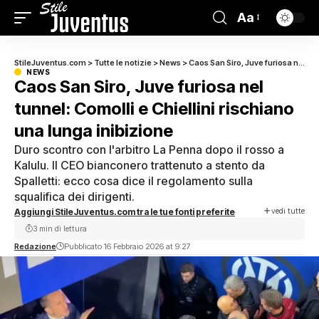
Aa
StileJuventus.com
>
Tutte le notizie
>
News
>
Caos San Siro, Juve furiosa nel tunnel: Comolli e Chiellini rischiano una lunga inibizione
NEWS
Caos San Siro, Juve furiosa nel
tunnel: Comolli e Chiellini rischiano
una lunga inibizione
Duro scontro con l'arbitro La Penna dopo il rosso a
Kalulu. Il CEO bianconero trattenuto a stento da
Spalletti: ecco cosa dice il regolamento sulla
squalifica dei dirigenti.
vedi tutte
Aggiungi StileJuventus.com tra le tue fonti preferite
3 min di lettura
Redazione
Pubblicato 16 Febbraio 2026 at 9:27