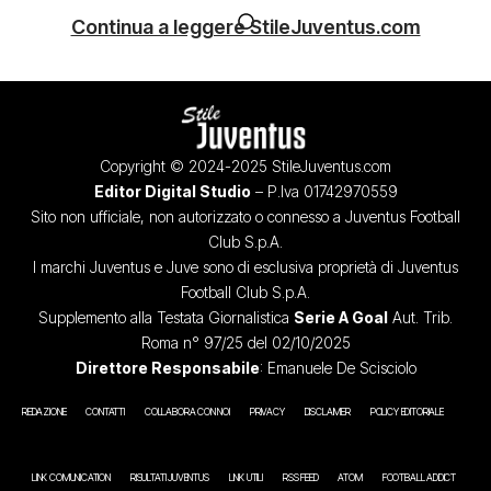
Continua a leggere StileJuventus.com
Copyright © 2024-2025 StileJuventus.com
Editor Digital Studio
– P.Iva 01742970559
Sito non ufficiale, non autorizzato o connesso a Juventus Football
Club S.p.A.
I marchi Juventus e Juve sono di esclusiva proprietà di Juventus
Football Club S.p.A.
Supplemento alla Testata Giornalistica
Serie A Goal
Aut. Trib.
Roma n° 97/25 del 02/10/2025
Direttore Responsabile
: Emanuele De Scisciolo
REDAZIONE
CONTATTI
COLLABORA CON NOI
PRIVACY
DISCLAIMER
POLICY EDITORIALE
LINK COMUNICATION
RISULTATI JUVENTUS
LINK UTILI
RSS FEED
ATOM
FOOTBALL ADDICT