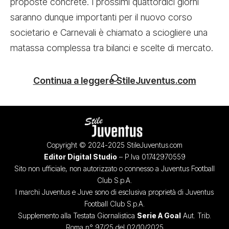
proposte concrete. I prossimi quattordici giorni
saranno dunque importanti per il nuovo corso
societario e Carnevali è chiamato a sciogliere una
matassa complessa tra bilanci e scelte di mercato.
Continua a leggere StileJuventus.com
Copyright © 2024-2025 StileJuventus.com
Editor Digital Studio
– P.Iva 01742970559
Sito non ufficiale, non autorizzato o connesso a Juventus Football
Club S.p.A.
I marchi Juventus e Juve sono di esclusiva proprietà di Juventus
Football Club S.p.A.
Supplemento alla Testata Giornalistica
Serie A Goal
Aut. Trib.
Roma n° 97/25 del 02/10/2025