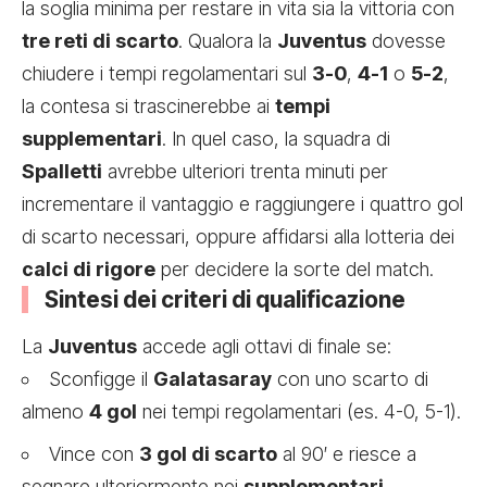
la soglia minima per restare in vita sia la vittoria con
tre reti di scarto
. Qualora la
Juventus
dovesse
chiudere i tempi regolamentari sul
3-0
,
4-1
o
5-2
,
la contesa si trascinerebbe ai
tempi
supplementari
. In quel caso, la squadra di
Spalletti
avrebbe ulteriori trenta minuti per
incrementare il vantaggio e raggiungere i quattro gol
di scarto necessari, oppure affidarsi alla lotteria dei
calci di rigore
per decidere la sorte del match.
Sintesi dei criteri di qualificazione
La
Juventus
accede agli ottavi di finale se:
Sconfigge il
Galatasaray
con uno scarto di
almeno
4 gol
nei tempi regolamentari (es. 4-0, 5-1).
Vince con
3 gol di scarto
al 90′ e riesce a
segnare ulteriormente nei
supplementari