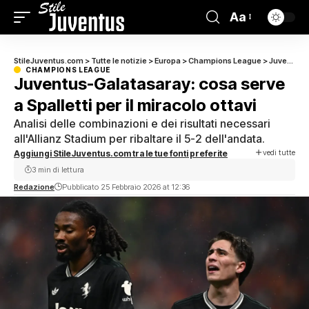
Aa
StileJuventus.com
>
Tutte le notizie
>
Europa
>
Champions League
>
Juventus-Galatasaray: cosa serve a Spalletti per il miracolo ottavi
CHAMPIONS LEAGUE
Juventus-Galatasaray: cosa serve
a Spalletti per il miracolo ottavi
Analisi delle combinazioni e dei risultati necessari
all'Allianz Stadium per ribaltare il 5-2 dell'andata.
vedi tutte
Aggiungi StileJuventus.com tra le tue fonti preferite
3 min di lettura
Redazione
Pubblicato 25 Febbraio 2026 at 12:36