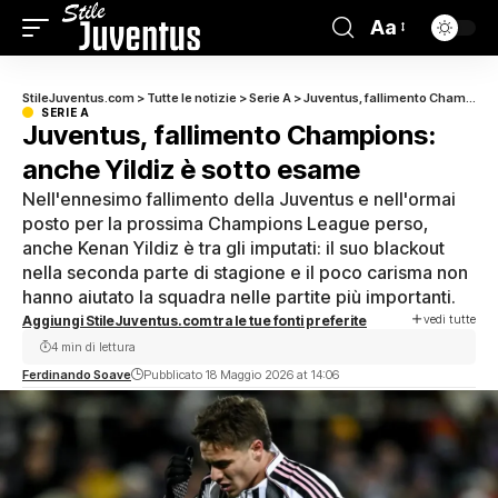
Aa
StileJuventus.com
>
Tutte le notizie
>
Serie A
>
Juventus, fallimento Champions: anche Yildiz è sotto esame
SERIE A
Juventus, fallimento Champions:
anche Yildiz è sotto esame
Nell'ennesimo fallimento della Juventus e nell'ormai
posto per la prossima Champions League perso,
anche Kenan Yildiz è tra gli imputati: il suo blackout
nella seconda parte di stagione e il poco carisma non
hanno aiutato la squadra nelle partite più importanti.
vedi tutte
Aggiungi StileJuventus.com tra le tue fonti preferite
4 min di lettura
Ferdinando Soave
Pubblicato 18 Maggio 2026 at 14:06