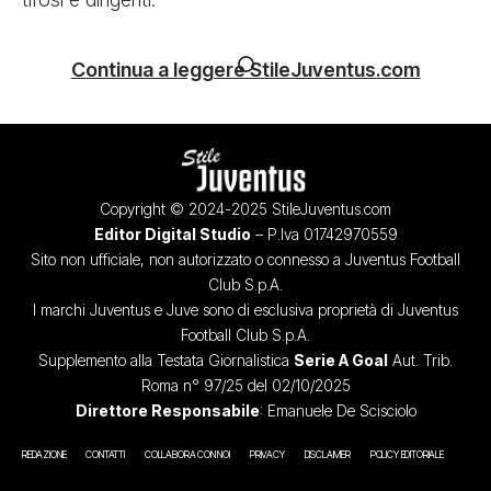
Continua a leggere StileJuventus.com
Copyright © 2024-2025 StileJuventus.com
Editor Digital Studio
– P.Iva 01742970559
Sito non ufficiale, non autorizzato o connesso a Juventus Football
Club S.p.A.
I marchi Juventus e Juve sono di esclusiva proprietà di Juventus
Football Club S.p.A.
Supplemento alla Testata Giornalistica
Serie A Goal
Aut. Trib.
Roma n° 97/25 del 02/10/2025
Direttore Responsabile
: Emanuele De Scisciolo
REDAZIONE
CONTATTI
COLLABORA CON NOI
PRIVACY
DISCLAIMER
POLICY EDITORIALE