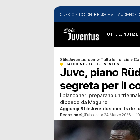
QUESTO SITO CONTRIBUISCE ALL'AUDIENCE D
TUTTE LE NOTIZIE
StileJuventus.com
>
Tutte le notizie
>
Ca
CALCIOMERCATO JUVENTUS
Juve, piano Rüdi
segreta per il c
I bianconeri preparano un triennale
dipende da Maguire.
Aggiungi StileJuventus.com tra le tu
Redazione
Pubblicato 24 Marzo 2026 at 10