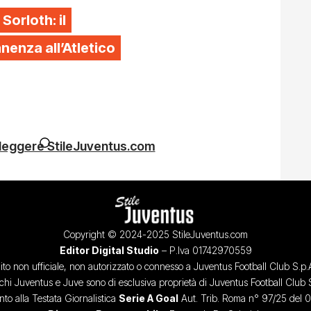
 Sorloth: il
enza all’Atletico
 leggere StileJuventus.com
Copyright © 2024-2025 StileJuventus.com
Editor Digital Studio
– P.Iva 01742970559
ito non ufficiale, non autorizzato o connesso a Juventus Football Club S.p.
chi Juventus e Juve sono di esclusiva proprietà di Juventus Football Club 
o alla Testata Giornalistica
Serie A Goal
Aut. Trib. Roma n° 97/25 del 