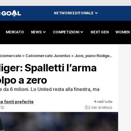
NETWORK EDITORIALE
I
MERCATO
NEWS
COMPETIZIONI
NEXT GEN
WOMEN
lciomercato
>
Calciomercato Juventus
>
Juve, piano Rüdiger: Spalletti l’arma segreta per il colpo a zero
ger: Spalletti l’arma
olpo a zero
 da 6 milioni. Lo United resta alla finestra, ma
vedi tutte
e fonti preferite
:12
2 min di lettura