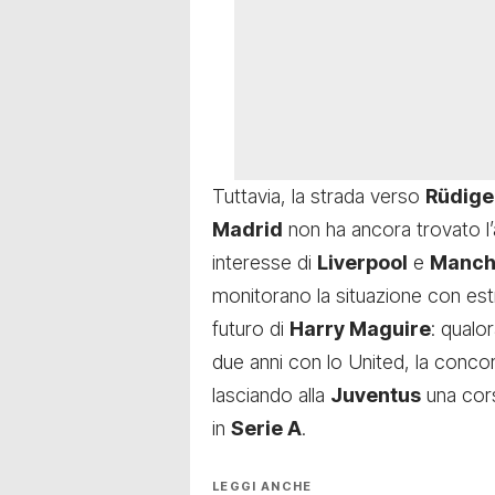
Tuttavia, la strada verso
Rüdige
Madrid
non ha ancora trovato l’ac
interesse di
Liverpool
e
Manch
monitorano la situazione con es
futuro di
Harry Maguire
: qualo
due anni con lo United, la conco
lasciando alla
Juventus
una cors
in
Serie A
.
LEGGI ANCHE