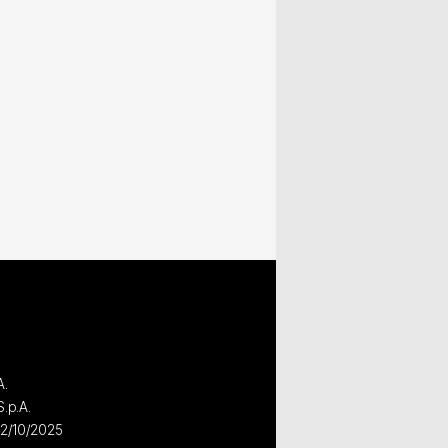
A.
S.p.A.
02/10/2025