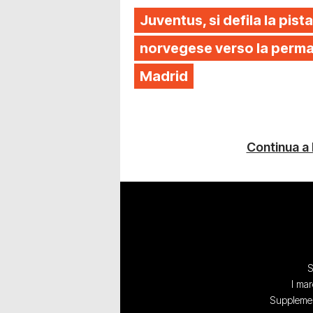
Juventus, si defila la pista
norvegese verso la perman
Madrid
Continua a
S
I mar
Supplement